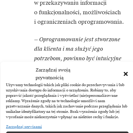
w przekazywaniu informacji
o funkcjonalności, możliwościach
i ograniczeniach oprogramowania.
— Oprogramowanie jest stworzone
dla klienta i ma służyć jego
potrzebom, powinno być intuicyjne
i łatwe w użyciu, ale to nie koniec.
Zarządzaj swoją
Dostawca musi również
prywatnością
Używamy technologii takich jak pliki cookie do przechowywania i/lub
zagwarantować skuteczne wsparcie
uzyskiwania dostępu do informacji o urządzeniu. Robimy to, aby
techniczne, które jest kluczowe.
poprawić jakość przeglądania i wyświetlać (nie)spersonalizowane
reklamy. Wyrażenie zgody na te technologie umożliwi nam
—
kwituje.
przetwarzanie danych, takich jak zachowanie podczas przeglądania lub
unikalne identyfikatory na tej stronie. Brak wyrażenia zgody lub jej
wycofanie może niekorzystnie wpłynąć na niektóre cechy i funkcje.
Zarządzaj serwisami