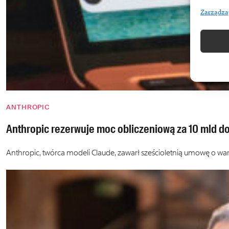
Zarządza
ANTHROPIC
Anthropic rezerwuje moc obliczeniową za 10 mld do
Anthropic, twórca modeli Claude, zawarł sześcioletnią umowę o wa