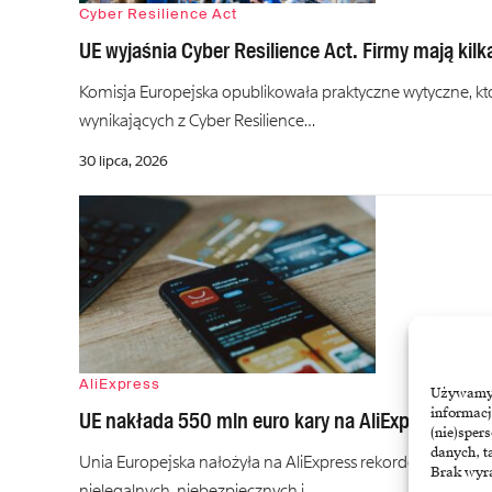
Cyber Resilience Act
UE wyjaśnia Cyber Resilience Act. Firmy mają kil
Komisja Europejska opublikowała praktyczne wytyczne, 
wynikających z Cyber Resilience…
30 lipca, 2026
AliExpress
Używamy t
informacj
UE nakłada 550 mln euro kary na AliExpress
(nie)sper
danych, t
Unia Europejska nałożyła na AliExpress rekordową karę 5
Brak wyra
nielegalnych, niebezpiecznych i…