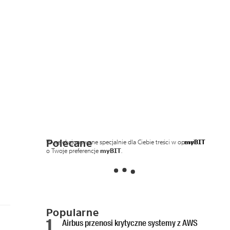
Polecane
Wyselekcjonowane specjalnie dla Ciebie treści w oparciu
myBIT
o Twoje preferencje
myBIT
.
Popularne
Airbus przenosi krytyczne systemy z AWS