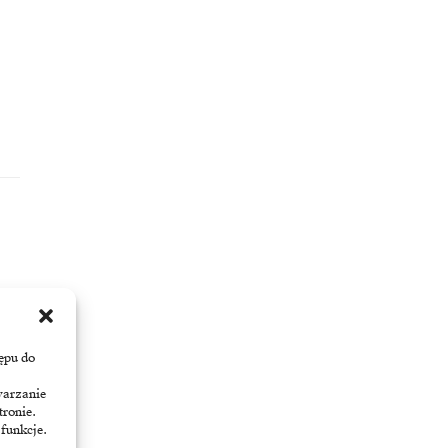
ępu do
warzanie
tronie.
 funkcje.