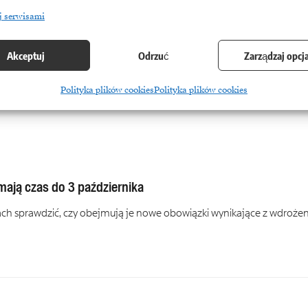
j serwisami
Akceptuj
Odrzuć
Zarządzaj opcj
Polityka plików cookies
Polityka plików cookies
 mają czas do 3 października
cach sprawdzić, czy obejmują je nowe obowiązki wynikające z wdrożen