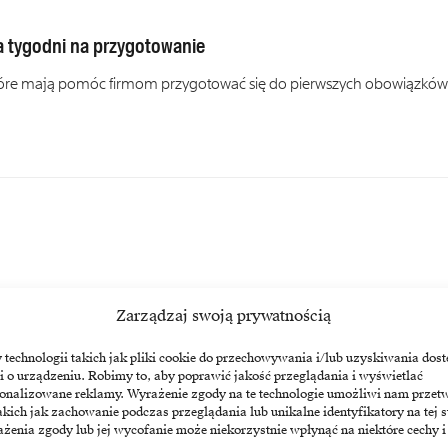
ka tygodni na przygotowanie
które mają pomóc firmom przygotować się do pierwszych obowiązków
Zarządzaj swoją prywatnością
echnologii takich jak pliki cookie do przechowywania i/lub uzyskiwania dost
i o urządzeniu. Robimy to, aby poprawić jakość przeglądania i wyświetlać
sonalizowane reklamy. Wyrażenie zgody na te technologie umożliwi nam przet
akich jak zachowanie podczas przeglądania lub unikalne identyfikatory na tej s
50 mln euro za niewystarczające działania wobec sprzedaży
żenia zgody lub jej wycofanie może niekorzystnie wpłynąć na niektóre cechy i