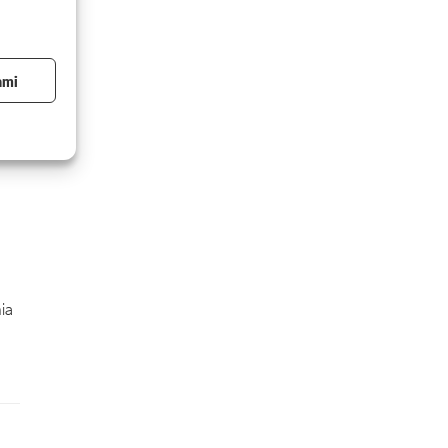
ami
ia