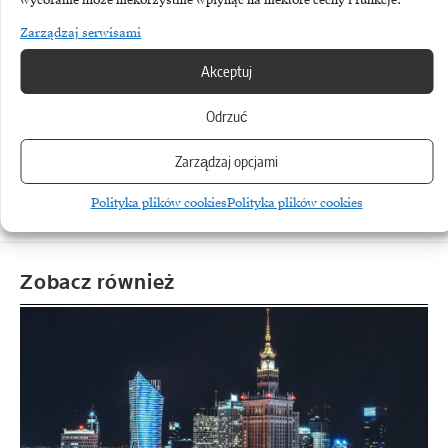
Bugyi, Prezes Sektora Elektroniki TRUMPF.
Zarządzaj serwisami
Akceptuj
Odrzuć
TEMATY:
Innowacje
Nauka
Trumpf
Zarządzaj opcjami
Polityka plików cookies
Polityka plików cookies
Zobacz również