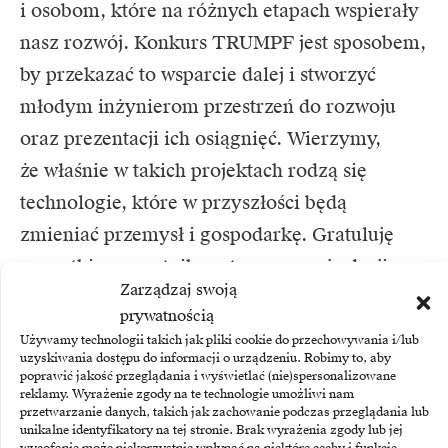
i osobom, które na różnych etapach wspierały
nasz rozwój. Konkurs TRUMPF jest sposobem,
by przekazać to wsparcie dalej i stworzyć
młodym inżynierom przestrzeń do rozwoju
oraz prezentacji ich osiągnięć. Wierzymy,
że właśnie w takich projektach rodzą się
technologie, które w przyszłości będą
zmieniać przemysł i gospodarkę. Gratuluję
wszystkim uczestnikom tegorocznej edycji,
Zarządzaj swoją
niezależnie od miejsca w finale. Jesteśmy
prywatnością
pod ogromnym wrażeniem poziomu
Używamy technologii takich jak pliki cookie do przechowywania i/lub
uzyskiwania dostępu do informacji o urządzeniu. Robimy to, aby
zgłoszonych prac i dumni, że możemy
poprawić jakość przeglądania i wyświetlać (nie)spersonalizowane
wspierać kolejne pokolenie polskich
reklamy. Wyrażenie zgody na te technologie umożliwi nam
przetwarzanie danych, takich jak zachowanie podczas przeglądania lub
inżynierów oraz naukowców – mówi dr Rafał
unikalne identyfikatory na tej stronie. Brak wyrażenia zgody lub jej
wycofanie może niekorzystnie wpłynąć na niektóre cechy i funkcje.