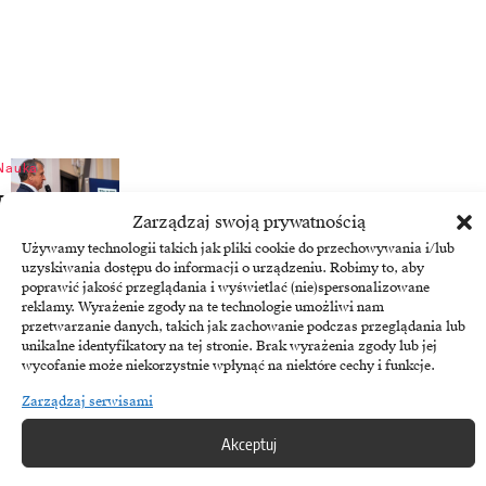
Nauka
Trumpf nagrodził najlepsze prace młodych inżynierów
Zarządzaj swoją prywatnością
24 czerwca, 2026
Używamy technologii takich jak pliki cookie do przechowywania i/lub
uzyskiwania dostępu do informacji o urządzeniu. Robimy to, aby
poprawić jakość przeglądania i wyświetlać (nie)spersonalizowane
reklamy. Wyrażenie zgody na te technologie umożliwi nam
przetwarzanie danych, takich jak zachowanie podczas przeglądania lub
unikalne identyfikatory na tej stronie. Brak wyrażenia zgody lub jej
wycofanie może niekorzystnie wpłynąć na niektóre cechy i funkcje.
Zarządzaj serwisami
Akceptuj