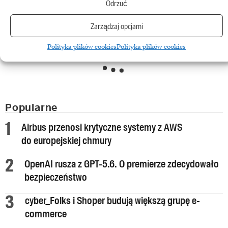
Odrzuć
Polecane
Wyselekcjonowane specjalnie dla Ciebie treści w oparciu o Twoje preferencje
myBIT
Zarządzaj opcjami
myBIT
.
Polityka plików cookies
Polityka plików cookies
Popularne
Airbus przenosi krytyczne systemy z AWS
do europejskiej chmury
OpenAI rusza z GPT-5.6. O premierze zdecydowało
bezpieczeństwo
cyber_Folks i Shoper budują większą grupę e-
commerce