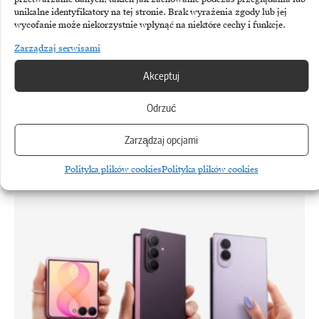
unikalne identyfikatory na tej stronie. Brak wyrażenia zgody lub jej
wycofanie może niekorzystnie wpłynąć na niektóre cechy i funkcje.
Zarządzaj serwisami
Akceptuj
Odrzuć
Zarządzaj opcjami
ANTHROPIC
Anthropic z pozwem o patenty na sieci neuronowe
Polityka plików cookies
Polityka plików cookies