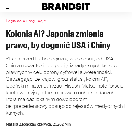
Legislacja i regulacje
Kolonia AI? Japonia zmienia
prawo, by dogonić USA i Chiny
Strach przed technologiczną zależnością od USA i
Chin zmusza Tokio do podjęcia radykalnych kroków
prawnych w celu obrony cyfrowej suwerenności.
Ostrzegając, że krajowi grozi status „kolonii AI”,
japoński minister cyfryzacji Hisashi Matsumoto forsuje
kontrowersyjną reformę prawa o ochronie danych,
która ma dać lokalnym deweloperom
bezprecedensowy dostęp do rejestrów medycznych i
karnych.
Natalia Zębacka
8 czerwca, 2026
2 Min