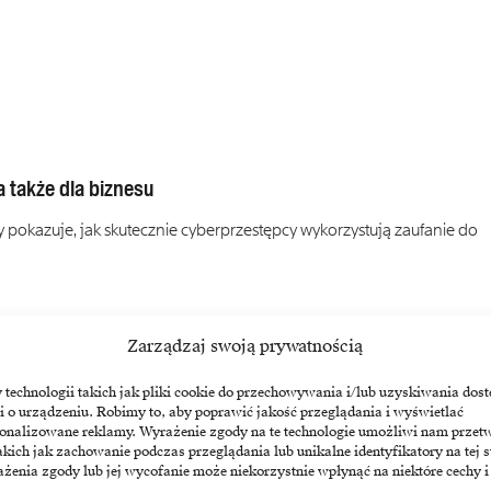
a także dla biznesu
pokazuje, jak skutecznie cyberprzestępcy wykorzystują zaufanie do
Zarządzaj swoją prywatnością
echnologii takich jak pliki cookie do przechowywania i/lub uzyskiwania dost
i o urządzeniu. Robimy to, aby poprawić jakość przeglądania i wyświetlać
sonalizowane reklamy. Wyrażenie zgody na te technologie umożliwi nam przet
akich jak zachowanie podczas przeglądania lub unikalne identyfikatory na tej s
żenia zgody lub jej wycofanie może niekorzystnie wpłynąć na niektóre cechy i