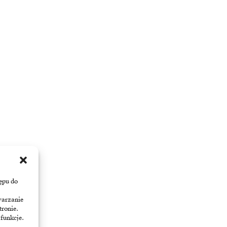
ępu do
warzanie
tronie.
 funkcje.