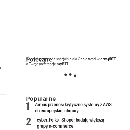
Polecane
Wyselekcjonowane specjalnie dla Ciebie treści w oparciu
myBIT
o Twoje preferencje
myBIT
.
a
Popularne
Airbus przenosi krytyczne systemy z AWS
do europejskiej chmury
cyber_Folks i Shoper budują większą
grupę e-commerce