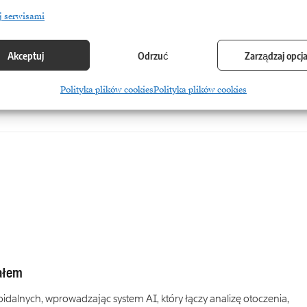
j serwisami
ozpoczął pilotaż
Akceptuj
Odrzuć
Zarządzaj opcj
 BLIK na iPhone’ach, wykonując pierwszą taką transakcję w Polsce i
Polityka plików cookies
Polityka plików cookies
ałem
lnych, wprowadzając system AI, który łączy analizę otoczenia,