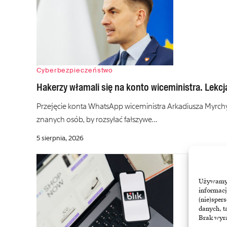
Cyberbezpieczeństwo
Hakerzy włamali się na konto wiceministra. Lekcj
Przejęcie konta WhatsApp wiceministra Arkadiusza Myrchy 
znanych osób, by rozsyłać fałszywe…
5 sierpnia, 2026
Używamy t
informacj
(nie)sper
danych, t
Brak wyra