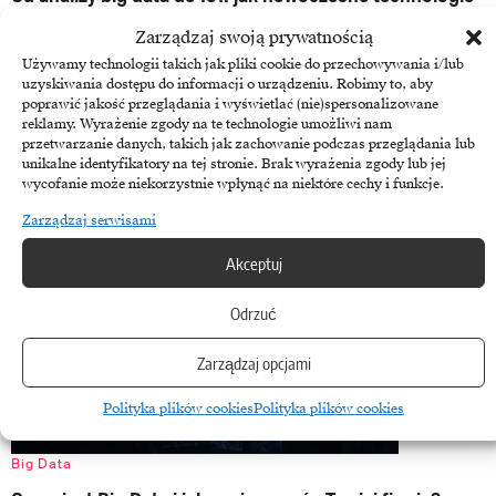
przekształcają świat finansów
Zarządzaj swoją prywatnością
Nowe technologie rewolucjonizują świat finansów. W dzisiejszych
Używamy technologii takich jak pliki cookie do przechowywania i/lub
uzyskiwania dostępu do informacji o urządzeniu. Robimy to, aby
czasach blockchain, sztuczna inteligencja, big data, analiza predykcyjna i
poprawić jakość przeglądania i wyświetlać (nie)spersonalizowane
Internet rzeczy…
reklamy. Wyrażenie zgody na te technologie umożliwi nam
przetwarzanie danych, takich jak zachowanie podczas przeglądania lub
3 kwietnia, 2023
unikalne identyfikatory na tej stronie. Brak wyrażenia zgody lub jej
wycofanie może niekorzystnie wpłynąć na niektóre cechy i funkcje.
Zarządzaj serwisami
Akceptuj
Odrzuć
Zarządzaj opcjami
Polityka plików cookies
Polityka plików cookies
Big Data