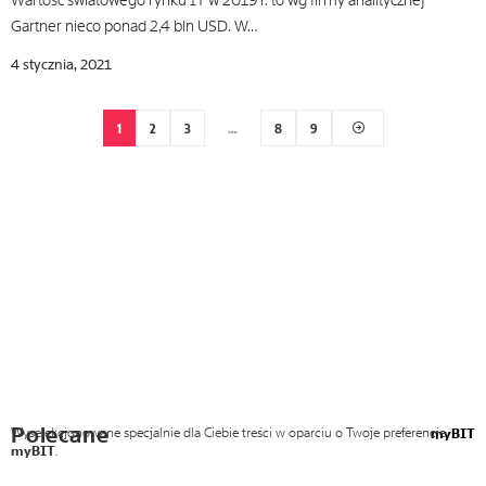
Wartość światowego rynku IT w 2019 r. to wg firmy analitycznej
Gartner nieco ponad 2,4 bln USD. W…
4 stycznia, 2021
1
2
3
…
8
9
Polecane
Wyselekcjonowane specjalnie dla Ciebie treści w oparciu o Twoje preferencje
myBIT
myBIT
.