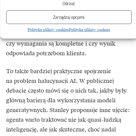
Odrzuć
obecny w procesie, ale jego rola przesuwa się
z ręcznego analizowania każdej linijki
Zarządzaj opcjami
na ocenę tego, czy system buduje właściwe
Polityka plików cookies
Polityka plików cookies
rozwiązanie, czy testy są sensowne,
czy wymagania są kompletne i czy wynik
odpowiada potrzebom klienta.
To także bardziej praktyczne spojrzenie
na problem halucynacji AI. W publicznej
debacie często mówi się o nich tak, jakby były
główną barierą dla wykorzystania modeli
generatywnych. Stanley proponuje inne ujęcie:
agenta warto traktować nie jak quasi-ludzką
inteligencję, ale jak skuteczne, choć nadal