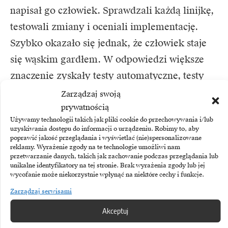
napisał go człowiek. Sprawdzali każdą linijkę,
testowali zmiany i oceniali implementację.
Szybko okazało się jednak, że człowiek staje
się wąskim gardłem. W odpowiedzi większe
znaczenie zyskały testy automatyczne, testy
end-to-end, statyczna analiza kodu,
Zarządzaj swoją
informacje zwrotne z kompilatora i techniki,
prywatnością
Używamy technologii takich jak pliki cookie do przechowywania i/lub
w których jeden model ocenia pracę drugiego.
uzyskiwania dostępu do informacji o urządzeniu. Robimy to, aby
poprawić jakość przeglądania i wyświetlać (nie)spersonalizowane
reklamy. Wyrażenie zgody na te technologie umożliwi nam
To podejście, określane jako „LLM jako
przetwarzanie danych, takich jak zachowanie podczas przeglądania lub
unikalne identyfikatory na tej stronie. Brak wyrażenia zgody lub jej
sędzia”, pokazuje nowy model kontroli. Jeden
wycofanie może niekorzystnie wpłynąć na niektóre cechy i funkcje.
agent generuje kod, a inny, z odmiennym
Zarządzaj serwisami
kontekstem, sprawdza, czy wynik spełnia
Akceptuj
wymagania specyfikacji. Człowiek nadal jest