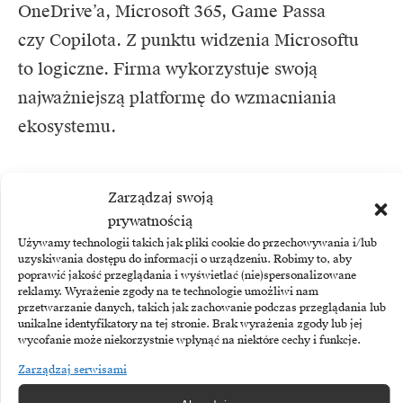
OneDrive’a, Microsoft 365, Game Passa
czy Copilota. Z punktu widzenia Microsoftu
to logiczne. Firma wykorzystuje swoją
najważniejszą platformę do wzmacniania
ekosystemu.
Z punktu widzenia użytkownika wygląda
Zarządzaj swoją
to jednak inaczej. System, który ma być
prywatnością
podstawowym narzędziem pracy, coraz
Używamy technologii takich jak pliki cookie do przechowywania i/lub
uzyskiwania dostępu do informacji o urządzeniu. Robimy to, aby
częściej zachowuje się jak przestrzeń
poprawić jakość przeglądania i wyświetlać (nie)spersonalizowane
reklamy. Wyrażenie zgody na te technologie umożliwi nam
promocyjna. Rekomendacje aplikacji, sugestie
przetwarzanie danych, takich jak zachowanie podczas przeglądania lub
usług, widżety i integracje z produktami
unikalne identyfikatory na tej stronie. Brak wyrażenia zgody lub jej
wycofanie może niekorzystnie wpłynąć na niektóre cechy i funkcje.
Microsoftu mogą być przydatne,
Zarządzaj serwisami
ale tylko wtedy, gdy użytkownik ma poczucie,