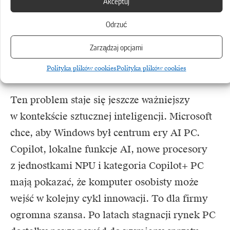
Akceptuj
że nad nimi panuje. Gdy zaczynają być
nachalne, wzmacniają przekonanie,
Odrzuć
że Windows coraz mniej należy
Zarządzaj opcjami
do użytkownika, a coraz bardziej do strategii
biznesowej Microsoftu.
Polityka plików cookies
Polityka plików cookies
Ten problem staje się jeszcze ważniejszy
w kontekście sztucznej inteligencji. Microsoft
chce, aby Windows był centrum ery AI PC.
Copilot, lokalne funkcje AI, nowe procesory
z jednostkami NPU i kategoria Copilot+ PC
mają pokazać, że komputer osobisty może
wejść w kolejny cykl innowacji. To dla firmy
ogromna szansa. Po latach stagnacji rynek PC