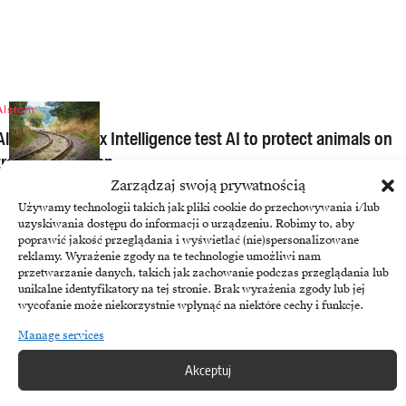
Alstom
Alstom and Flox Intelligence test AI to protect animals on
tracks in Sweden
Zarządzaj swoją prywatnością
May 12, 2026
Używamy technologii takich jak pliki cookie do przechowywania i/lub
uzyskiwania dostępu do informacji o urządzeniu. Robimy to, aby
poprawić jakość przeglądania i wyświetlać (nie)spersonalizowane
reklamy. Wyrażenie zgody na te technologie umożliwi nam
przetwarzanie danych, takich jak zachowanie podczas przeglądania lub
unikalne identyfikatory na tej stronie. Brak wyrażenia zgody lub jej
wycofanie może niekorzystnie wpłynąć na niektóre cechy i funkcje.
Manage services
Akceptuj