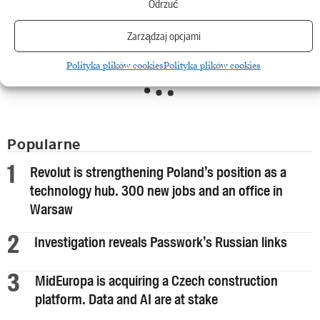
Odrzuć
Polecane
Wyselekcjonowane specjalnie dla Ciebie treści w oparciu o Twoje preferencje
myBIT
Zarządzaj opcjami
myBIT
.
Polityka plików cookies
Polityka plików cookies
Popularne
Revolut is strengthening Poland’s position as a
technology hub. 300 new jobs and an office in
Warsaw
Investigation reveals Passwork’s Russian links
MidEuropa is acquiring a Czech construction
platform. Data and AI are at stake