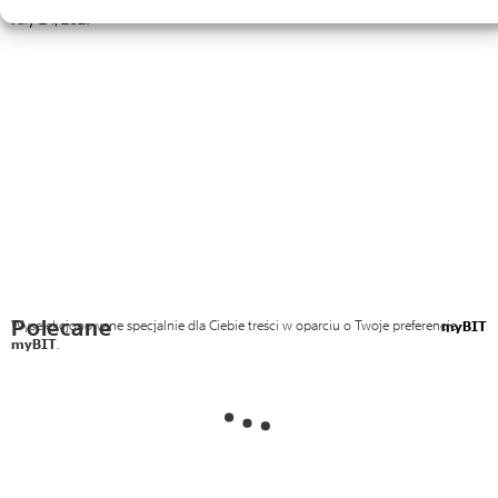
July 24, 2017
Polecane
Wyselekcjonowane specjalnie dla Ciebie treści w oparciu o Twoje preferencje
myBIT
myBIT
.