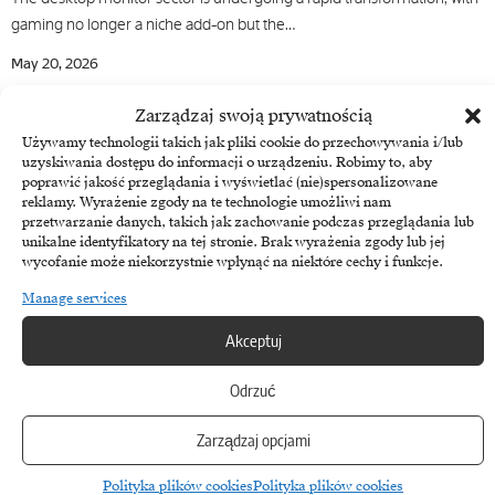
gaming no longer a niche add-on but the…
May 20, 2026
Zarządzaj swoją prywatnością
Używamy technologii takich jak pliki cookie do przechowywania i/lub
uzyskiwania dostępu do informacji o urządzeniu. Robimy to, aby
poprawić jakość przeglądania i wyświetlać (nie)spersonalizowane
reklamy. Wyrażenie zgody na te technologie umożliwi nam
przetwarzanie danych, takich jak zachowanie podczas przeglądania lub
unikalne identyfikatory na tej stronie. Brak wyrażenia zgody lub jej
wycofanie może niekorzystnie wpłynąć na niektóre cechy i funkcje.
Manage services
Akceptuj
Digital Signage
Odrzuć
Interview with Mariusz Kuczynski – iiyama Polska
Zarządzaj opcjami
BrandsIT talks to Mariusz Kuczynski of iiyama Poland about the
market, future prospects and opportunities. BrandsIT: Sales of…
Polityka plików cookies
Polityka plików cookies