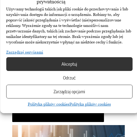
Biuletyn
prywatnością
Używamy technologii takich jak pliki cookie do przechowywania i/lub
Dołącz do najlepszego biuletynu w
uzyskiwania dostępu do informacji o urządzeniu. Robimy to, aby
branży ICT!
poprawić jakość przeglądania i wyświetlać (nie)spersonalizowane
reklamy. Wyrażenie zgody na te technologie umożliwi nam
przetwarzanie danych, takich jak zachowanie podczas przeglądania lub
unikalne identyfikatory na tej stronie. Brak wyrażenia zgody lub jej
wycofanie może niekorzystnie wpłynąć na niektóre cechy i funkcje.
Zarządzaj serwisami
Akceptuj
Odrzuć
Zarządzaj opcjami
Subskrybując Biuletyn Brandsit
akceptujesz naszą
politykę
Polityka plików cookies
Polityka plików cookies
prywatności
.