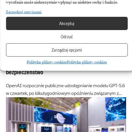
wycofanie może niekorzystnie wpłynąć na niektóre cechy i funkcje.
Zarządzaj serwisami
Akceptuj
Odrzuć
Zarządzaj opcjami
OPENAI
Polityka plików cookies
Polityka plików cookies
OpenAI rusza z GPT-5.6. O premierze zdecydowało
bezpieczeństwo
OpenAI rozpocznie publiczne udostępnianie modelu GPT-5.6
w czwartek, po kilkutygodniowym opóźnieniu związanym z…