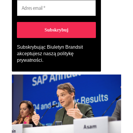
Subskrybując Biuletyn Brandsit
akceptujesz naszą
politykę
prywatności
.