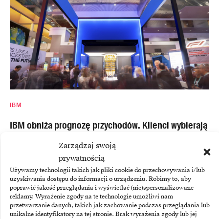
IBM
IBM obniża prognozę przychodów. Klienci wybierają
sprzęt AI
Zarządzaj swoją
prywatnością
IBM obniżył prognozę wzrostu przychodów na 2026 rok.
Używamy technologii takich jak pliki cookie do przechowywania i/lub
Firma oczekuje teraz wzrostu o…
uzyskiwania dostępu do informacji o urządzeniu. Robimy to, aby
poprawić jakość przeglądania i wyświetlać (nie)spersonalizowane
reklamy. Wyrażenie zgody na te technologie umożliwi nam
przetwarzanie danych, takich jak zachowanie podczas przeglądania lub
unikalne identyfikatory na tej stronie. Brak wyrażenia zgody lub jej