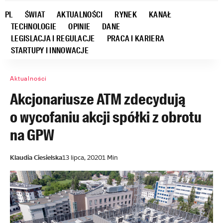
PL
ŚWIAT
AKTUALNOŚCI
RYNEK
KANAŁ
TECHNOLOGIE
OPINIE
DANE
LEGISLACJA I REGULACJE
PRACA I KARIERA
STARTUPY I INNOWACJE
Aktualności
Akcjonariusze ATM zdecydują
o wycofaniu akcji spółki z obrotu
na GPW
Klaudia Ciesielska
13 lipca, 2020
1 Min