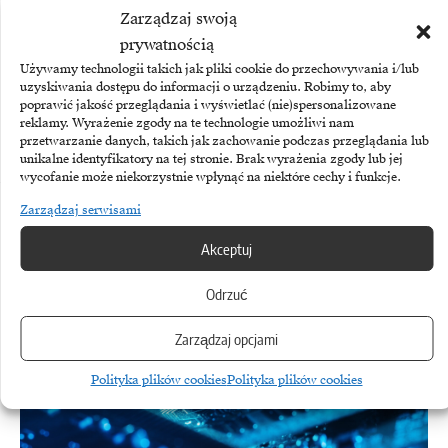
Zarządzaj swoją
prywatnością
Używamy technologii takich jak pliki cookie do przechowywania i/lub
TEMATY:
Arrow Electronics
Dystrybucja
Veeam
uzyskiwania dostępu do informacji o urządzeniu. Robimy to, aby
poprawić jakość przeglądania i wyświetlać (nie)spersonalizowane
reklamy. Wyrażenie zgody na te technologie umożliwi nam
przetwarzanie danych, takich jak zachowanie podczas przeglądania lub
unikalne identyfikatory na tej stronie. Brak wyrażenia zgody lub jej
wycofanie może niekorzystnie wpłynąć na niektóre cechy i funkcje.
Zarządzaj serwisami
Zobacz również
Akceptuj
Odrzuć
Zarządzaj opcjami
Polityka plików cookies
Polityka plików cookies