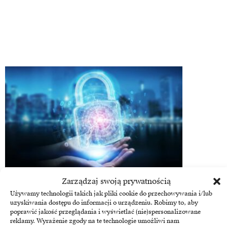
Zarządzaj swoją prywatnością
Backup
Używamy technologii takich jak pliki cookie do przechowywania i/lub
uzyskiwania dostępu do informacji o urządzeniu. Robimy to, aby
How do you effectively protect your company data? Tips
poprawić jakość przeglądania i wyświetlać (nie)spersonalizowane
for World Backup Day
reklamy. Wyrażenie zgody na te technologie umożliwi nam