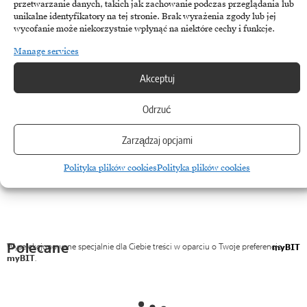
przetwarzanie danych, takich jak zachowanie podczas przeglądania lub
Although statistics on lost storage devices have improved over the last
unikalne identyfikatory na tej stronie. Brak wyrażenia zgody lub jej
wycofanie może niekorzystnie wpłynąć na niektóre cechy i funkcje.
two decades, the physical loss of equipment…
Manage services
March 31, 2026
Akceptuj
Odrzuć
Zarządzaj opcjami
Polityka plików cookies
Polityka plików cookies
Polecane
Wyselekcjonowane specjalnie dla Ciebie treści w oparciu o Twoje preferencje
myBIT
myBIT
.