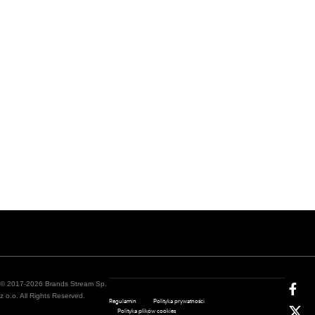
© 2017-2026 Brands Stream Sp.
z o.o. All Rights Reserved.
Regulamin
Polityka prywatności
Polityka plików cookies