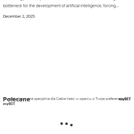
bottleneck for the development of artificial intelligence, forcing…
December 2, 2025
Polecane
Wyselekcjonowane specjalnie dla Ciebie treści w oparciu o Twoje preferencje
myBIT
myBIT
.