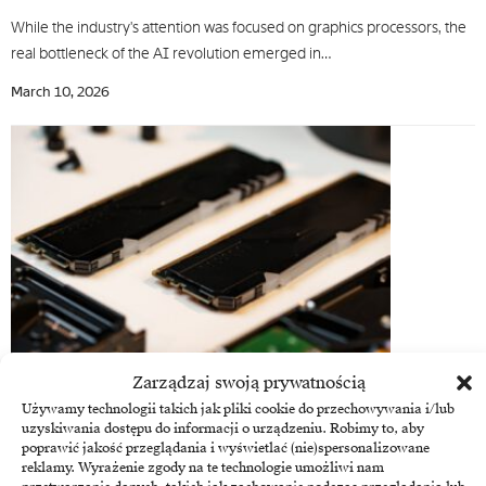
While the industry's attention was focused on graphics processors, the
real bottleneck of the AI revolution emerged in…
March 10, 2026
Zarządzaj swoją prywatnością
NAND Flash
Używamy technologii takich jak pliki cookie do przechowywania i/lub
Nvidia Ruby and the hidden cost of AI: A global NAND
uzyskiwania dostępu do informacji o urządzeniu. Robimy to, aby
poprawić jakość przeglądania i wyświetlać (nie)spersonalizowane
shortage looming
reklamy. Wyrażenie zgody na te technologie umożliwi nam