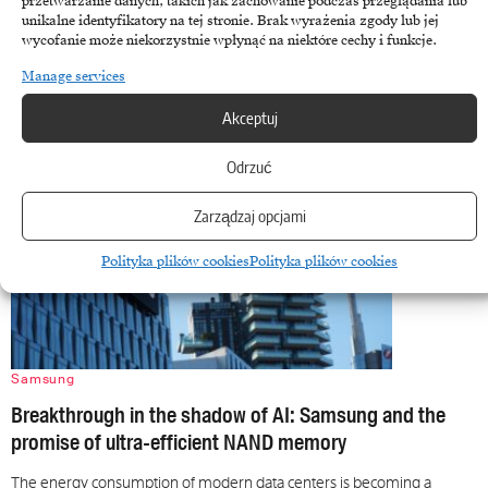
przetwarzanie danych, takich jak zachowanie podczas przeglądania lub
While market attention is focused on processor shortages, a quiet but
unikalne identyfikatory na tej stronie. Brak wyrażenia zgody lub jej
costly bottleneck is forming in supply chains…
wycofanie może niekorzystnie wpłynąć na niektóre cechy i funkcje.
January 14, 2026
Manage services
Akceptuj
Odrzuć
Zarządzaj opcjami
Polityka plików cookies
Polityka plików cookies
Samsung
Breakthrough in the shadow of AI: Samsung and the
promise of ultra-efficient NAND memory
The energy consumption of modern data centers is becoming a