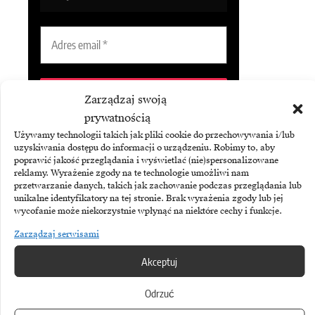
Zarządzaj swoją
prywatnością
Używamy technologii takich jak pliki cookie do przechowywania i/lub
Subskrybując Biuletyn Brandsit
uzyskiwania dostępu do informacji o urządzeniu. Robimy to, aby
akceptujesz naszą
politykę
poprawić jakość przeglądania i wyświetlać (nie)spersonalizowane
prywatności
.
reklamy. Wyrażenie zgody na te technologie umożliwi nam
przetwarzanie danych, takich jak zachowanie podczas przeglądania lub
unikalne identyfikatory na tej stronie. Brak wyrażenia zgody lub jej
wycofanie może niekorzystnie wpłynąć na niektóre cechy i funkcje.
Zarządzaj serwisami
Akceptuj
Odrzuć