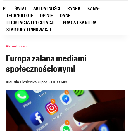
PL
ŚWIAT
AKTUALNOŚCI
RYNEK
KANAŁ
TECHNOLOGIE
OPINIE
DANE
LEGISLACJA I REGULACJE
PRACA I KARIERA
STARTUPY I INNOWACJE
Aktualności
Europa zalana mediami
społecznościowymi
Klaudia Ciesielska
3 lipca, 2019
3 Min