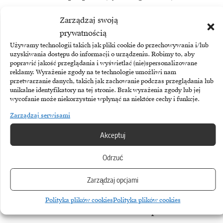
pozarządowymi, takimi jak
Zarządzaj swoją
UNICEF, UNHCR i Polski Czerwony
prywatnością
Krzyż. Ponadto, już w pierwszych
Używamy technologii takich jak pliki cookie do przechowywania i/lub
uzyskiwania dostępu do informacji o urządzeniu. Robimy to, aby
tygodniach konfliktu, najszybciej
poprawić jakość przeglądania i wyświetlać (nie)spersonalizowane
reklamy. Wyrażenie zgody na te technologie umożliwi nam
jak tylko było to możliwe, HP
przetwarzanie danych, takich jak zachowanie podczas przeglądania lub
zawiesiło dostawy do Rosji
unikalne identyfikatory na tej stronie. Brak wyrażenia zgody lub jej
wycofanie może niekorzystnie wpłynąć na niektóre cechy i funkcje.
i wstrzymało wszelkie rosyjskie
Zarządzaj serwisami
działania marketingowe
Akceptuj
i reklamowe.
Odrzuć
Wsparcie partnerów
Zarządzaj opcjami
na każdym etapie rozwoju
Polityka plików cookies
Polityka plików cookies
HP konsekwentnie wspiera swoich