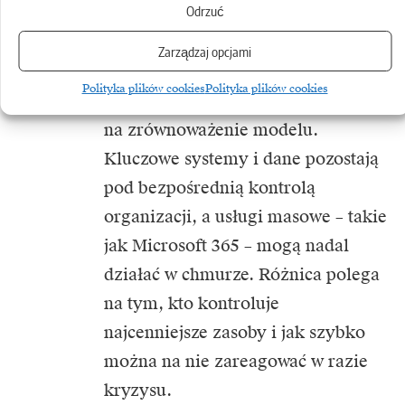
Odrzuć
Co istotne, decyzja o kolokacji
Zarządzaj opcjami
nie oznacza rezygnacji z chmury.
Polityka plików cookies
Polityka plików cookies
Wręcz przeciwnie – to sposób
na zrównoważenie modelu.
Kluczowe systemy i dane pozostają
pod bezpośrednią kontrolą
organizacji, a usługi masowe – takie
jak Microsoft 365 – mogą nadal
działać w chmurze. Różnica polega
na tym, kto kontroluje
najcenniejsze zasoby i jak szybko
można na nie zareagować w razie
kryzysu.