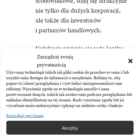
środowiskowe, stają się atrakcyjne
nie tylko dla dużych korporacji,
ale także dla inwestorów
i partnerów handlowych.
Kolokacja wpisuje się w tę logikę,
Zarządzaj swoją
oferując przewidywalność
prywatnością
energetyczną, możliwość
Używamy technologii takich jak pliki cookie do przechowywania i/lub
lokalizacji infrastruktury
uzyskiwania dostępu do informacji o urządzeniu. Robimy to, aby
poprawić jakość przeglądania i wyświetlać (nie)spersonalizowane
w optymalnych środowiskowo
reklamy. Wyrażenie zgody na te technologie umożliwi nam
przetwarzanie danych, takich jak zachowanie podczas przeglądania lub
regionach oraz łatwiejszą zgodność
unikalne identyfikatory na tej stronie. Brak wyrażenia zgody lub jej
wycofanie może niekorzystnie wpłynąć na niektóre cechy i funkcje.
z przepisami.
Zarządzaj serwisami
Strategiczna niezależność
Akceptuj
– nie tylko od chmury