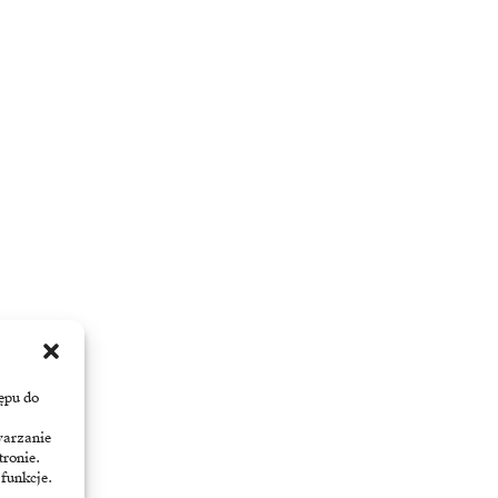
ępu do
warzanie
tronie.
 funkcje.