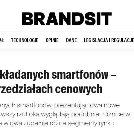
AŁ
TECHNOLOGIE
OPINIE
DANE
LEGISLACJA I REGULACJ
składanych smartfonów –
rzedziałach cenowych
anych smartfonów, prezentując dwa nowe
erwszy rzut oka wyglądają podobnie, różnice w
je w dwa zupełnie różne segmenty rynku.