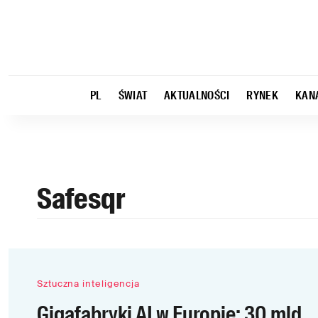
PL
ŚWIAT
AKTUALNOŚCI
RYNEK
KAN
Safesqr
Sztuczna inteligencja
Gigafabryki AI w Europie: 30 mld