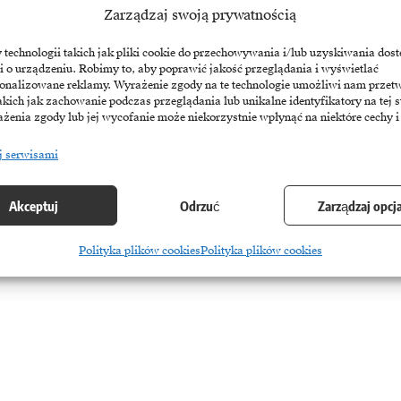
yciekiem informacji paraliżuje innowacje w większości polskich
Zarządzaj swoją prywatnością
rstw, które z dużym dystansem podchodzą do sztucznej inteligencji.…
echnologii takich jak pliki cookie do przechowywania i/lub uzyskiwania dost
i o urządzeniu. Robimy to, aby poprawić jakość przeglądania i wyświetlać
6
sonalizowane reklamy. Wyrażenie zgody na te technologie umożliwi nam przet
akich jak zachowanie podczas przeglądania lub unikalne identyfikatory na tej s
żenia zgody lub jej wycofanie może niekorzystnie wpłynąć na niektóre cechy i
j serwisami
Akceptuj
Odrzuć
Zarządzaj opcj
Polityka plików cookies
Polityka plików cookies