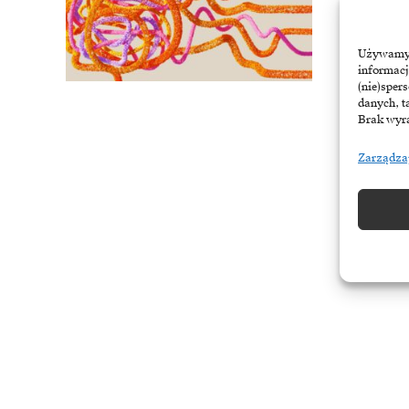
Lęk przed w
przedsiębio
Używamy t
informacj
21 maja, 202
(nie)sper
danych, t
Brak wyra
Zarządza