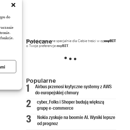
ępu do
warzanie
tronie.
 funkcje.
Polecane
Wyselekcjonowane specjalnie dla Ciebie treści w oparciu
myBIT
o Twoje preferencje
myBIT
.
ami
Popularne
Airbus przenosi krytyczne systemy z AWS
do europejskiej chmury
cyber_Folks i Shoper budują większą
grupę e-commerce
Nokia zyskuje na boomie AI. Wyniki lepsze
od prognoz