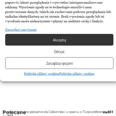
Złoty łapie oddech. Dlaczego stabilizacja na Bliskim
poprawić jakość przeglądania i wyświetlać (nie)spersonalizowane
reklamy. Wyrażenie zgody na te technologie umożliwi nam
Wschodzie to paliwo dla polskiej waluty
przetwarzanie danych, takich jak zachowanie podczas przeglądania lub
unikalne identyfikatory na tej stronie. Brak wyrażenia zgody lub jej
Polska waluta odzyskuje stabilność dzięki wyciszeniu napięć
wycofanie może niekorzystnie wpłynąć na niektóre cechy i funkcje.
geopolitycznych na Bliskim Wschodzie oraz postawie krajowych
Zarządzaj serwisami
decydentów monetarnych. Połączenie dyplomatycznego…
Akceptuj
9 kwietnia, 2026
Odrzuć
Zarządzaj opcjami
Polityka plików cookies
Polityka plików cookies
Polecane
Wyselekcjonowane specjalnie dla Ciebie treści w oparciu o Twoje preferencje
myBIT