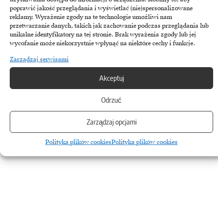
Ekonomia
poprawić jakość przeglądania i wyświetlać (nie)spersonalizowane
Złoty łapie oddech. Dlaczego stabilizacja na Bliskim
reklamy. Wyrażenie zgody na te technologie umożliwi nam
przetwarzanie danych, takich jak zachowanie podczas przeglądania lub
Wschodzie to paliwo dla polskiej waluty
unikalne identyfikatory na tej stronie. Brak wyrażenia zgody lub jej
wycofanie może niekorzystnie wpłynąć na niektóre cechy i funkcje.
Polska waluta odzyskuje stabilność dzięki wyciszeniu napięć
Zarządzaj serwisami
geopolitycznych na Bliskim Wschodzie oraz postawie krajowych
decydentów monetarnych. Połączenie dyplomatycznego…
Akceptuj
9 kwietnia, 2026
Odrzuć
Zarządzaj opcjami
Polityka plików cookies
Polityka plików cookies