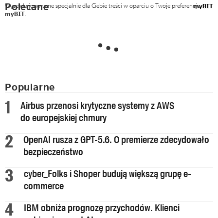
Polecane
Wyselekcjonowane specjalnie dla Ciebie treści w oparciu o Twoje preferencje
myBIT
myBIT
.
Popularne
Airbus przenosi krytyczne systemy z AWS
do europejskiej chmury
OpenAI rusza z GPT-5.6. O premierze zdecydowało
bezpieczeństwo
cyber_Folks i Shoper budują większą grupę e-
commerce
IBM obniża prognozę przychodów. Klienci