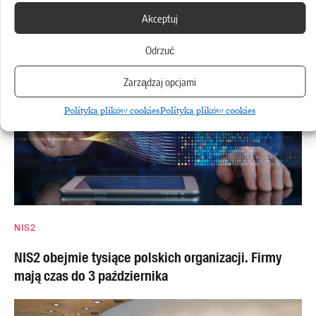
Akceptuj
Orange i Morrison inwestują 3 mld euro w AI
Odrzuć
Zarządzaj opcjami
Polityka plików cookies
Polityka plików cookies
NIS2
NIS2 obejmie tysiące polskich organizacji. Firmy
mają czas do 3 października