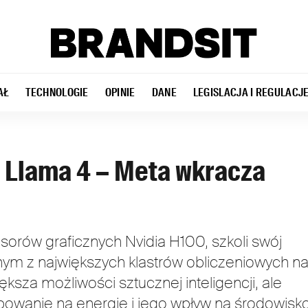
AŁ
TECHNOLOGIE
OPINIE
DANE
LEGISLACJA I REGULACJ
a Llama 4 – Meta wkracza
orów graficznych Nvidia H100, szkoli swój
ym z największych klastrów obliczeniowych n
ększa możliwości sztucznej inteligencji, ale
bowanie na energię i jego wpływ na środowisko