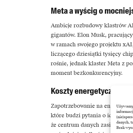
Meta a wyścig o mocniejs
Ambicje rozbudowy klastrów AI
gigantów. Elon Musk, pracujący 
w ramach swojego projektu xAI,
liczącego dziesiątki tysięcy ch
rośnie, jednak klaster Meta z 
moment bezkonkurencyjny.
Koszty energetyczne i ek
Zapotrzebowanie na energię dla
Używamy t
informacj
które budzi pytania o ich wpływ
(nie)sper
danych, t
że centrum danych zasilane prz
Brak wyra