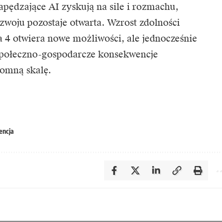
ędzające AI zyskują na sile i rozmachu,
woju pozostaje otwarta. Wzrost zdolności
a 4 otwiera nowe możliwości, ale jednocześnie
 społeczno-gospodarcze konsekwencje
romną skalę.
encja