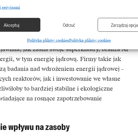
Równocześnie jednak rosną oczekiwania
j serwisami
 dostarczać jeszcze bardziej kompleksowych
ie, medycynie czy naukach przyrodniczych.
Akceptuj
Odrzuć
Zarządzaj opcj
ilania takich klastrów staje się tematem coraz
Polityka plików cookies
Polityka plików cookies
jawniła, jak zasila swoje superklastry, branża AI
rgii, w tym energię jądrową. Firmy takie jak
zą badania nad wdrożeniem energii jądrowej –
cych reaktorów, jak i inwestowanie we własne
wiłoby to bardziej stabilne i ekologiczne
wiadające na rosnące zapotrzebowanie
cie wpływu na zasoby