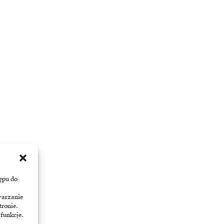
ępu do
warzanie
tronie.
 funkcje.