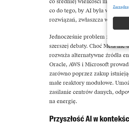
co średniej wielkości miasto. 
Zarządza
co do tego, by AI była w stanie
rozwiązań, zwłaszcza w biznes
Jednocześnie problem źródeł zas
szerszej debaty. Choć Meta nie u
rozważa alternatywne źródła ene
Oracle, AWS i Microsoft prowad
zarówno poprzez zakup istnieją
małe reaktory modułowe. Umożli
zasilanie centrów danych, odpo
na energię.
Przyszłość AI w kontekś