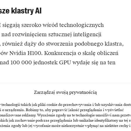
ze klastry AI
 sięgają szeroko wśród technologicznych
nad rozwinięciem sztucznej inteligencji
 również dąży do stworzenia podobnego klastra,
ipów Nvidia H100. Konkurencja o skalę obliczeń
ponad 100 000 jednostek GPU wydaje się na ten
ologia AI
Zarządzaj swoją prywatnością
 tak dużych centrów danych rośnie w tempie,
echnologii takich jak pliki cookie do przechowywania i/lub uzyskiwania dost
i o urządzeniu. Robimy to, aby poprawić jakość przeglądania i wyświetlać
 na środowisko i zasoby naturalne. Szacuje się,
sonalizowane reklamy. Wyrażenie zgody na te technologie umożliwi nam przet
akich jak zachowanie podczas przeglądania lub unikalne identyfikatory na tej s
ez tak ogromny klaster zużywa tyle energii,
żenia zgody lub jej wycofanie może niekorzystnie wpłynąć na niektóre cechy i