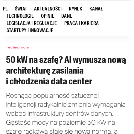
PL
ŚWIAT
AKTUALNOŚCI
RYNEK
KANAŁ
TECHNOLOGIE
OPINIE
DANE
LEGISLACJA I REGULACJE
PRACA I KARIERA
STARTUPY I INNOWACJE
Technologie
50 kW na szafę? AI wymusza nową
architekturę zasilania
i chłodzenia data center
Rosnąca popularność sztucznej
inteligencji radykalnie zmienia wymagania
wobec infrastruktury centrów danych.
Gęstość mocy na poziomie 50 kW na
szafę rackową staje się nową normą, a