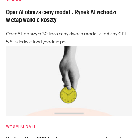
OpenAI obniża ceny modeli. Rynek AI wchodzi
w etap walki o koszty
OpenAI obniżyło 30 lipca ceny dwóch modeli z rodziny GPT-
5.6, zaledwie trzy tygodnie po…
WYDATKI NA IT