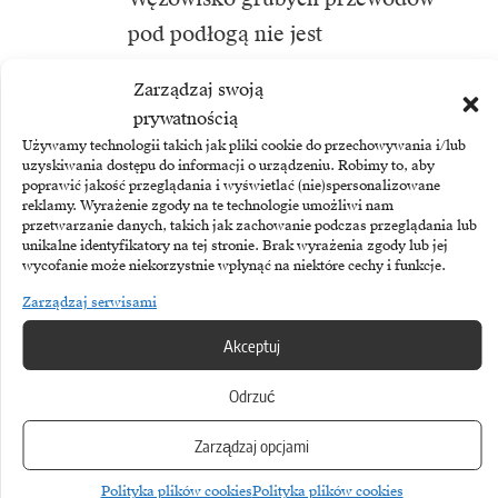
pod podłogą nie jest
rozwiązaniem.” – mówi Poziemski.
Zarządzaj swoją
prywatnością
Coraz ważniejszym komponentem
Używamy technologii takich jak pliki cookie do przechowywania i/lub
uzyskiwania dostępu do informacji o urządzeniu. Robimy to, aby
stają się też inteligentne listwy
poprawić jakość przeglądania i wyświetlać (nie)spersonalizowane
zasilające PDU z funkcjami
reklamy. Wyrażenie zgody na te technologie umożliwi nam
przetwarzanie danych, takich jak zachowanie podczas przeglądania lub
monitoringu środowiskowego.
unikalne identyfikatory na tej stronie. Brak wyrażenia zgody lub jej
wycofanie może niekorzystnie wpłynąć na niektóre cechy i funkcje.
Zarządzaj serwisami
„Odpowiedzią na potrzebę
monitorowania warunków
Akceptuj
środowiskowych mogą być listwy
Odrzuć
zasilające, które stanowią element
Zarządzaj opcjami
monitoringu warunków
środowiskowych takich jak
Polityka plików cookies
Polityka plików cookies