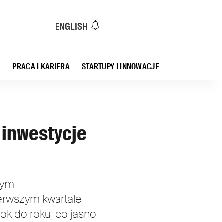
ENGLISH
E
PRACA I KARIERA
STARTUPY I INNOWACJE
 inwestycje
cym
ierwszym kwartale
ok do roku, co jasno