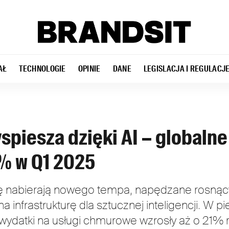
AŁ
TECHNOLOGIE
OPINIE
DANE
LEGISLACJA I REGULACJ
piesza dzięki AI – globalne
1% w Q1 2025
ę nabierają nowego tempa, napędzane rosną
infrastrukturę dla sztucznej inteligencji. W p
wydatki na usługi chmurowe wzrosły aż o 21% r