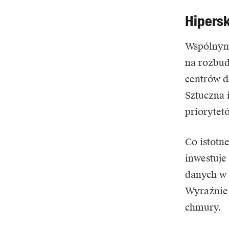
Hipersk
Wspólnym 
na rozbud
centrów d
Sztuczna 
priorytet
Co istotn
inwestuje
danych w 
Wyraźnie 
chmury.