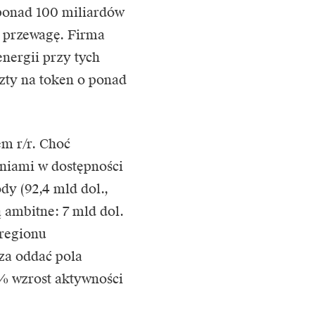
 ponad 100 miliardów
 przewagę. Firma
energii przy tych
zty na token o ponad
m r/r. Choć
niami w dostępności
y (92,4 mld dol.,
 ambitne: 7 mld dol.
regionu
za oddać pola
% wzrost aktywności