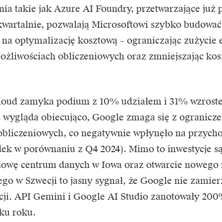
ia takie jak Azure AI Foundry, przetwarzające już
wartalnie, pozwalają Microsoftowi szybko budować
ż na optymalizację kosztową – ograniczając zużycie 
żliwościach obliczeniowych oraz zmniejszając kos
loud
zamyka podium z 10% udziałem i 31% wzroste
wygląda obiecująco, Google zmaga się z ogranicze
bliczeniowych, co negatywnie wpłynęło na przychod
dek w porównaniu z Q4 2024). Mimo to inwestycje są
owę centrum danych w Iowa oraz otwarcie nowego 
o w Szwecji to jasny sygnał, że Google nie zamier
ji. API Gemini i Google AI Studio zanotowały 200
ku roku.