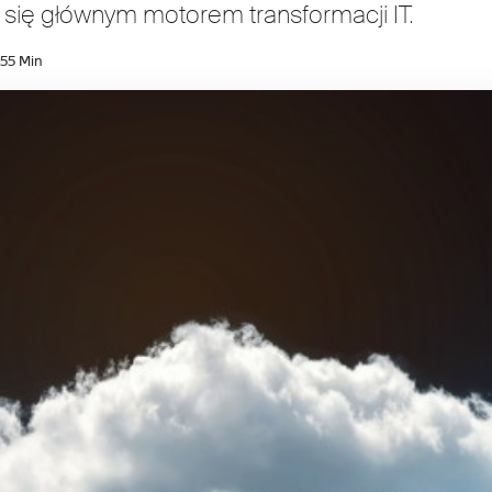
e się głównym motorem transformacji IT.
25
5 Min