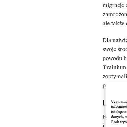
migracje 
zamrożone
ale także 
Dla najwi
swoje śro
powodu hy
Trainium 
zoptymali
po to, by
Liderzy
Używamy t
informacj
(nie)sper
Rynek glo
danych, t
Brak wyra
i Google 