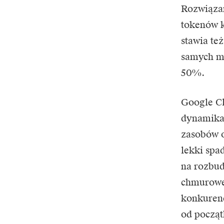
Rozwiązan
tokenów k
stawia te
samych mo
50%.
Google C
dynamika 
zasobów o
lekki spa
na rozbud
chmuroweg
konkurenc
od począt