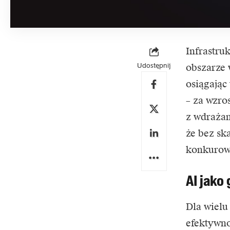
Infrastru
Udostępnij
obszarze
osiągając
– za wzro
z wdrażan
że bez sk
konkurow
AI jako
Dla wielu
efektywno