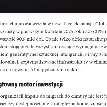
ktura chmurowa
weszła w nową fazę ekspansji. Glob
 wzrosły w
pierwszym kwartale 2025 roku aż o 21% r
 wartość 90,9 mld dol.
To nie tylko efekt naturalneg
stem stoją przede wszystkim rosnące wymagania zw
iem generatywnej sztucznej inteligencji. Firmy zro
alowalnej, zoptymalizowanej infrastruktury w chmu
ać na nowym, AI-napędzanym rynku.
 główny motor inwestycji
 organizacji impuls do migracji do chmury nie jest j
ści czy dostępności, ale strategiczną koniecznością