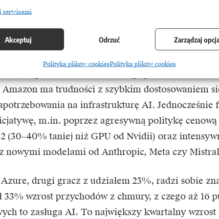
rukturę chmurową. Jednak dynamika wzrostu wśród n
j serwisami
różnicować.
Akceptuj
Odrzuć
Zarządzaj opcj
ć wciąż największy (32% globalnego udziału), rośnie
Polityka plików cookies
Polityka plików cookies
7% r/r, w porównaniu do 36% w poprzednim kwartal
e Amazon ma trudności z szybkim dostosowaniem s
apotrzebowania na infrastrukturę AI. Jednocześnie f
nicjatywę, m.in. poprzez agresywną politykę cenową
2 (30–40% taniej niż GPU od Nvidii) oraz intensyw
z nowymi modelami od Anthropic, Meta czy Mistral
 Azure
, drugi gracz z udziałem 23%, radzi sobie zna
 33% wzrost przychodów z chmury, z czego aż 16 
ych to zasługa AI. To największy kwartalny wzrost 