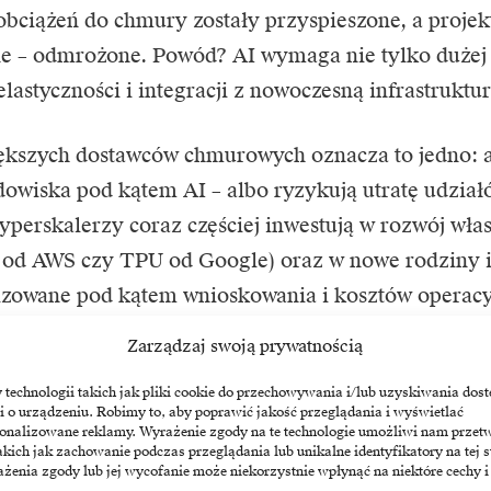
obciążeń do chmury zostały przyspieszone, a projek
 – odmrożone. Powód? AI wymaga nie tylko dużej 
elastyczności i integracji z nowoczesną infrastruktu
ększych dostawców chmurowych oznacza to jedno: a
dowiska pod kątem AI – albo ryzykują utratę udział
perskalerzy coraz częściej inwestują w rozwój wła
od AWS czy TPU od Google) oraz w nowe rodziny i
zowane pod kątem wnioskowania i kosztów operacy
 obniżyć koszty AI dla klientów i przyspieszyć adopc
Zarządzaj swoją prywatnością
 chmury: różne tempo wzrostu
echnologii takich jak pliki cookie do przechowywania i/lub uzyskiwania dost
i o urządzeniu. Robimy to, aby poprawić jakość przeglądania i wyświetlać
sonalizowane reklamy. Wyrażenie zgody na te technologie umożliwi nam przet
balny nadal zdominowany jest przez trójkę: AWS, M
akich jak zachowanie podczas przeglądania lub unikalne identyfikatory na tej s
żenia zgody lub jej wycofanie może niekorzystnie wpłynąć na niektóre cechy i
Cloud. Wspólnie odpowiadają za 65% wszystkich inw