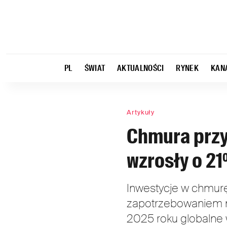
PL
ŚWIAT
AKTUALNOŚCI
RYNEK
KAN
Artykuły
Chmura przys
wzrosły o 2
Inwestycje w chmur
zapotrzebowaniem na 
2025 roku globalne 