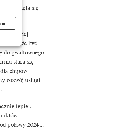
ich zaczęła się
ami
 najwolniej –
e. To może być
ię do gwałtownego
irma stara się
 dla chipów
ny rozwój usługi
.
cznie lepiej.
punktów
od połowy 2024 r.