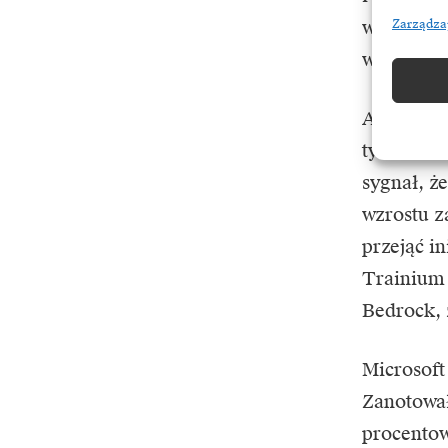
w infrast
Zarządza
wyraźnie 
AWS
, cho
tylko o 1
sygnał, ż
wzrostu z
przejąć i
Trainium 
Bedrock, 
Microsoft
Zanotował
procentow