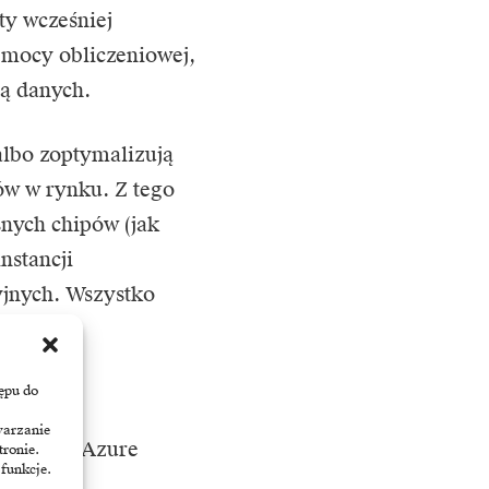
ty wcześniej
mocy obliczeniowej,
rą danych.
lbo zoptymalizują
ów w rynku. Z tego
snych chipów (jak
nstancji
jnych. Wszystko
ję.
ępu do
warzanie
icrosoft Azure
tronie.
 funkcje.
estycji