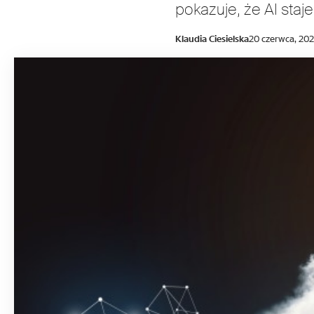
pokazuje, że AI staj
Klaudia Ciesielska
20 czerwca, 20