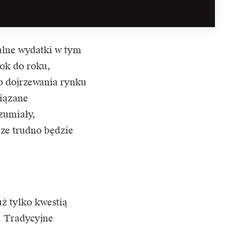
alne wydatki w tym
ok do roku,
o dojrzewania rynku
iązane
zumiały,
rze trudno będzie
uż tylko kwestią
. Tradycyjne