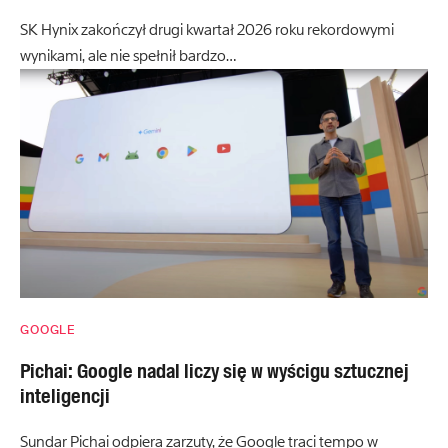
SK Hynix zakończył drugi kwartał 2026 roku rekordowymi
wynikami, ale nie spełnił bardzo…
GOOGLE
Pichai: Google nadal liczy się w wyścigu sztucznej
inteligencji
Sundar Pichai odpiera zarzuty, że Google traci tempo w