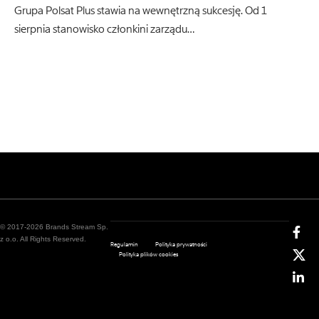
Grupa Polsat Plus stawia na wewnętrzną sukcesję. Od 1
sierpnia stanowisko członkini zarządu…
© 2017-2026 Brands Stream Sp.
z o.o. All Rights Reserved.
Regulamin
Polityka prywatności
Polityka plików cookies