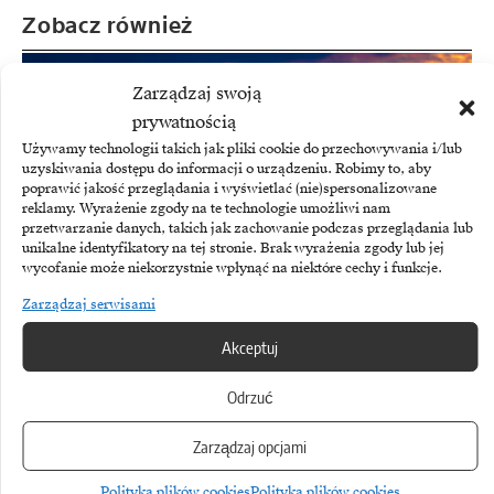
Zobacz również
Zarządzaj swoją
prywatnością
Używamy technologii takich jak pliki cookie do przechowywania i/lub
uzyskiwania dostępu do informacji o urządzeniu. Robimy to, aby
poprawić jakość przeglądania i wyświetlać (nie)spersonalizowane
reklamy. Wyrażenie zgody na te technologie umożliwi nam
przetwarzanie danych, takich jak zachowanie podczas przeglądania lub
unikalne identyfikatory na tej stronie. Brak wyrażenia zgody lub jej
wycofanie może niekorzystnie wpłynąć na niektóre cechy i funkcje.
Zarządzaj serwisami
CYBERBEZPIECZEŃSTWO
Akceptuj
Śledztwo ujawnia rosyjskie powiązania Passwork
Odrzuć
Śledztwo OCCRP i mediów partnerskich stawia pytania o
Zarządzaj opcjami
przejrzystość Passwork Europe, hiszpańskiej spółki…
Polityka plików cookies
Polityka plików cookies