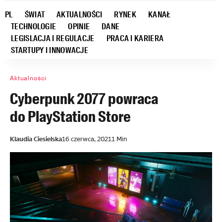
PL
ŚWIAT
AKTUALNOŚCI
RYNEK
KANAŁ
TECHNOLOGIE
OPINIE
DANE
LEGISLACJA I REGULACJE
PRACA I KARIERA
STARTUPY I INNOWACJE
Aktualności
Cyberpunk 2077 powraca
do PlayStation Store
Klaudia Ciesielska
16 czerwca, 2021
1 Min