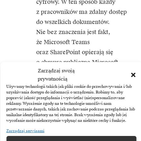
cyfrowy. W ten sposób każdy
z pracowników ma zdalny dostęp
do wszelkich dokumentów.
Nie bez znaczenia jest fakt,
że Microsoft Teams
oraz SharePoint opierają się
o chmurę publiczną Microsoft
Zarządzaj swoją
Azure, dzięki czemu pracownicy
prywatnością
nie martwią się o wydajność
Używamy technologii takich jak pliki cookie do przechowywania i/lub
systemu i przestrzeń dyskową
uzyskiwania dostępu do informacji o urządzeniu. Robimy to, aby
poprawić jakość przeglądania i wyświetlać (nie)spersonalizowane
serwerów.
reklamy. Wyrażenie zgody na te technologie umożliwi nam
przetwarzanie danych, takich jak zachowanie podczas przeglądania lub
unikalne identyfikatory na tej stronie. Brak wyrażenia zgody lub jej
Przy podpisywaniu wiążących
wycofanie może niekorzystnie wpłynąć na niektóre cechy i funkcje.
prawnie dokumentów
Zarządzaj serwisami