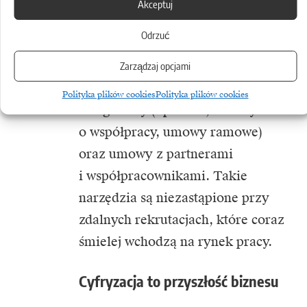
elektronicznych, powszechnie
Akceptuj
wykorzystuje się takie platformy
Odrzuć
jak Zoho Sign, DocuSign
czy polskie Autenti. W ten sposób
Zarządzaj opcjami
podpisywane są umowy z klientami
Polityka plików cookies
Polityka plików cookies
z zagranicy (np. NDA, umowy
o współpracy, umowy ramowe)
oraz umowy z partnerami
i współpracownikami. Takie
narzędzia są niezastąpione przy
zdalnych rekrutacjach, które coraz
śmielej wchodzą na rynek pracy.
Cyfryzacja to przyszłość biznesu