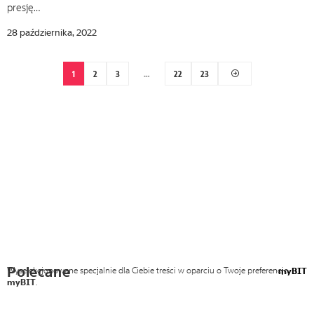
presję…
28 października, 2022
1
2
3
…
22
23
Polecane
Wyselekcjonowane specjalnie dla Ciebie treści w oparciu o Twoje preferencje
myBIT
myBIT
.