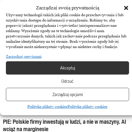
ale brakuje seniorów
Zarządzaj swoją prywatnością
Polski rynek IT odbił się po miesiącach stagnacji, notując 68-
Używamy technologii takich jak pliki cookie do przechowywania i/lub
procentowy wzrost liczby ofert pracy w pierwszej połowie 2025…
uzyskiwania dostępu do informacji o urządzeniu. Robimy to, aby
poprawić jakość przeglądania i wyświetlać (nie)spersonalizowane
4 lipca, 2025
reklamy. Wyrażenie zgody na te technologie umożliwi nam
przetwarzanie danych, takich jak zachowanie podczas przeglądania lub
unikalne identyfikatory na tej stronie. Brak wyrażenia zgody lub jej
wycofanie może niekorzystnie wpłynąć na niektóre cechy i funkcje.
Zarządzaj serwisami
Akceptuj
Odrzuć
Zarządzaj opcjami
Polityka plików cookies
Polityka plików cookies
PIE
PIE: Polskie firmy inwestują w ludzi, a nie w maszyny. AI
wciąż na marginesie