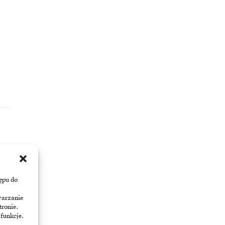
ępu do
warzanie
tronie.
 funkcje.