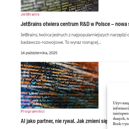
JetBrains
JetBrains otwiera centrum R&D w Polsce – nowa 
JetBrains, twórca jednych z najpopularniejszych narzędzi
badawczo-rozwojowe. To wyraz rosnącej…
14 października, 2025
Używamy t
informacj
Programiści
(nie)sper
danych, t
AI jako partner, nie rywal. Jak zmieni się praca 
Brak wyra