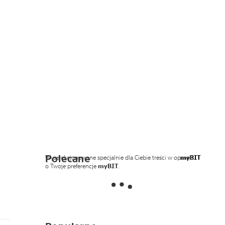
Polecane
Wyselekcjonowane specjalnie dla Ciebie treści w oparciu
myBIT
o Twoje preferencje
myBIT
.