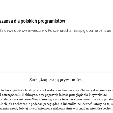
szansa dla polskich programistów
 dla deweloperów, inwestuje w Polsce, uruchamiając globalne centrum
Zarządzaj swoją prywatnością
echnologii takich jak pliki cookie do przechowywania i/lub uzyskiwania dost
i o urządzeniu. Robimy to, aby poprawić jakość przeglądania i wyświetlać
sonalizowane reklamy. Wyrażenie zgody na te technologie umożliwi nam przet
akich jak zachowanie podczas przeglądania lub unikalne identyfikatory na tej s
programisty do 2030 roku?
żenia zgody lub jej wycofanie może niekorzystnie wpłynąć na niektóre cechy i