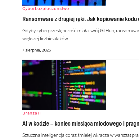
Cyberbezpieczeństwo
Ransomware z drugiej ręki. Jak kopiowanie kodu 
Gdyby cyberprzestępczość miała swój GitHub, ransomware
większej liczbie ataków…
7 sierpnia, 2025
Branża IT
AI w kodzie – koniec miesiąca miodowego i prag
Sztuczna inteligencja coraz śmielej wkracza w warsztat p