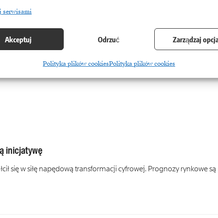
procesie tworzenia oprogramowania, przejmując znaczną część zadań
j serwisami
Akceptuj
Odrzuć
Zarządzaj opcj
Polityka plików cookies
Polityka plików cookies
 inicjatywę
ł się w siłę napędową transformacji cyfrowej. Prognozy rynkowe są