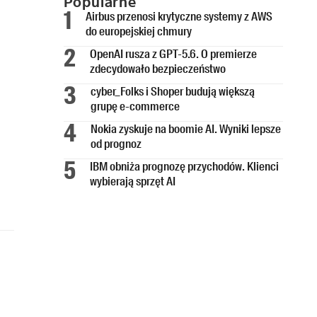
Popularne
Airbus przenosi krytyczne systemy z AWS
do europejskiej chmury
OpenAI rusza z GPT-5.6. O premierze
zdecydowało bezpieczeństwo
cyber_Folks i Shoper budują większą
grupę e-commerce
Nokia zyskuje na boomie AI. Wyniki lepsze
od prognoz
IBM obniża prognozę przychodów. Klienci
wybierają sprzęt AI