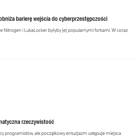
obniża barierę wejścia do cyberprzestępczości
 Nitrogen i LukaLocker byłyby jej popularnymi forkami. W coraz
matyczna rzeczywistość
racy programistów, ale początkowy entuzjazm ustępuje miejsca