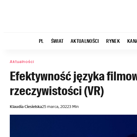
PL
ŚWIAT
AKTUALNOŚCI
RYNEK
KAN
Aktualności
Efektywność języka filmow
rzeczywistości (VR)
Klaudia Ciesielska
25 marca, 2022
3 Min