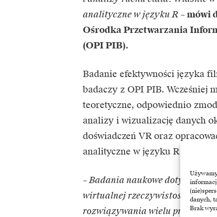
analityczne w języku R
–
mówi dr
Ośrodka Przetwarzania Infor
(OPI PIB).
Badanie efektywności języka 
badaczy z OPI PIB. Wcześniej m
teoretyczne, odpowiednio zmod
analizy i wizualizację danych 
doświadczeń VR oraz opracować
analityczne w języku R.
Używamy t
– Badania naukowe dotyczące in
informacj
(nie)sper
wirtualnej rzeczywistości, w s
danych, t
Brak wyra
rozwiązywania wielu problemów