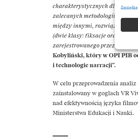
charakterystycznych dla dziedzi
Zarządza
zalecanych metodologii i narzę
między innymi, rozwiązania pr
(dwie klasy: fiksacje oraz pozo
zarejestrowanego przez nasze a
Kobyliński, który w OPI PIB o
i technologie narracji”.
W celu przeprowadzenia analiz
zainstalowany w goglach VR Viv
nad efektywnością języka filmo
Ministerstwa Edukacji i Nauki.