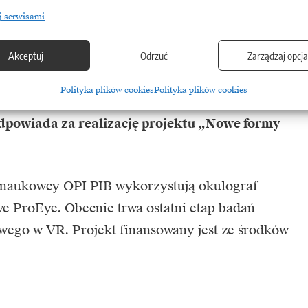
n, które nie wypracowały sobie jeszcze
j serwisami
dzi. Realizacja danego projektu wymagała od nas
Akceptuj
Odrzuć
Zarządzaj opcj
oblemu klasyfikowania ruchów gałek ocznych
stałe ruchy) na podstawie surowego sygnału
Polityka plików cookies
Polityka plików cookies
utorskie oprogramowanie
–
mówi dr Paweł
dpowiada za realizację projektu „Nowe formy
 naukowcy OPI PIB wykorzystują okulograf
e ProEye. Obecnie trwa ostatni etap badań
wego w VR. Projekt finansowany jest ze środków