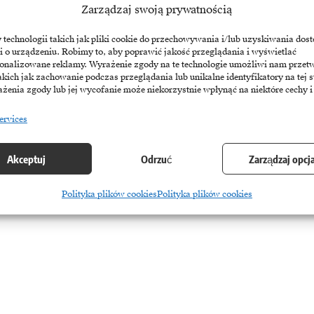
Zarządzaj swoją prywatnością
6
echnologii takich jak pliki cookie do przechowywania i/lub uzyskiwania dost
i o urządzeniu. Robimy to, aby poprawić jakość przeglądania i wyświetlać
sonalizowane reklamy. Wyrażenie zgody na te technologie umożliwi nam przet
akich jak zachowanie podczas przeglądania lub unikalne identyfikatory na tej s
żenia zgody lub jej wycofanie może niekorzystnie wpłynąć na niektóre cechy i
ervices
Akceptuj
Odrzuć
Zarządzaj opcj
Polityka plików cookies
Polityka plików cookies