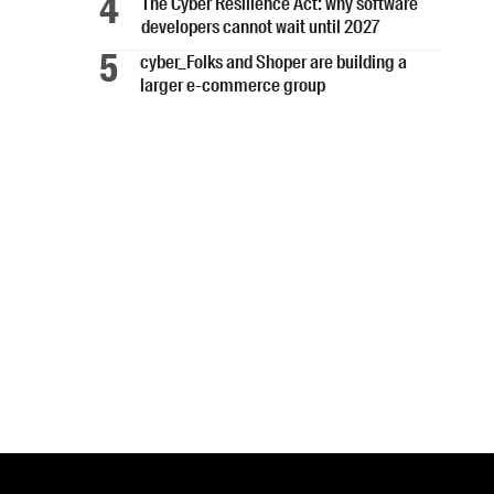
The Cyber Resilience Act: why software
developers cannot wait until 2027
cyber_Folks and Shoper are building a
larger e-commerce group