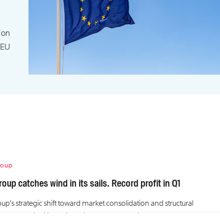
 on
 EU
roup
roup catches wind in its sails. Record profit in Q1
up’s strategic shift toward market consolidation and structural
on led to a significant financial breakthrough in early…