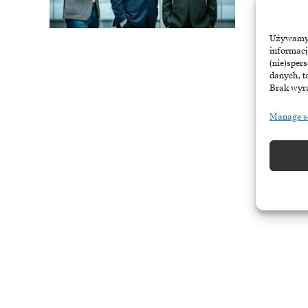
May 21, 202
Używamy t
informacj
(nie)sper
danych, t
Brak wyra
Manage s