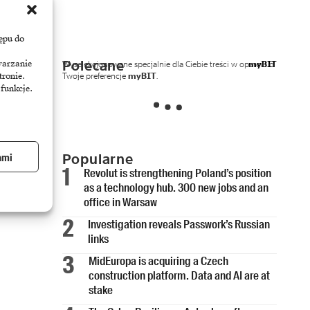
ępu do
Polecane
warzanie
Wyselekcjonowane specjalnie dla Ciebie treści w oparciu o
myBIT
Twoje preferencje
myBIT
.
tronie.
 funkcje.
Popularne
ami
Revolut is strengthening Poland’s position
as a technology hub. 300 new jobs and an
office in Warsaw
Investigation reveals Passwork’s Russian
links
MidEuropa is acquiring a Czech
construction platform. Data and AI are at
stake