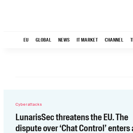
EU
GLOBAL
NEWS
IT MARKET
CHANNEL
T
Cyberattacks
LunarisSec threatens the EU. The
dispute over ‘Chat Control’ enters 