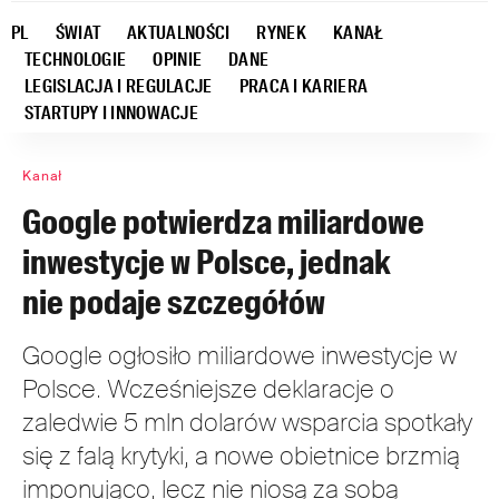
PL
ŚWIAT
AKTUALNOŚCI
RYNEK
KANAŁ
TECHNOLOGIE
OPINIE
DANE
LEGISLACJA I REGULACJE
PRACA I KARIERA
STARTUPY I INNOWACJE
Kanał
Google potwierdza miliardowe
inwestycje w Polsce, jednak
nie podaje szczegółów
Google ogłosiło miliardowe inwestycje w
Polsce. Wcześniejsze deklaracje o
zaledwie 5 mln dolarów wsparcia spotkały
się z falą krytyki, a nowe obietnice brzmią
imponująco, lecz nie niosą za sobą