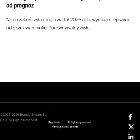
od prognoz
Nokia zakończyła drugi kwartał 2026 roku wynikiem lepszym
od oczekiwań rynku. Porównywalny zysk…
© 2017-2026 Brands Stream Sp.
z o.o. All Rights Reserved.
Regulamin
Polityka prywatności
Polityka plików cookies