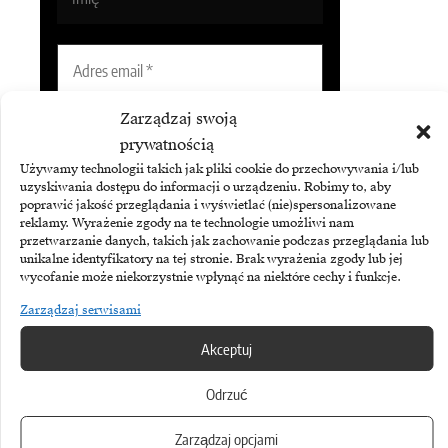
Zarządzaj swoją
prywatnością
Używamy technologii takich jak pliki cookie do przechowywania i/lub
uzyskiwania dostępu do informacji o urządzeniu. Robimy to, aby
Subskrybując Biuletyn Brandsit
poprawić jakość przeglądania i wyświetlać (nie)spersonalizowane
reklamy. Wyrażenie zgody na te technologie umożliwi nam
akceptujesz naszą
politykę
przetwarzanie danych, takich jak zachowanie podczas przeglądania lub
prywatności
.
unikalne identyfikatory na tej stronie. Brak wyrażenia zgody lub jej
wycofanie może niekorzystnie wpłynąć na niektóre cechy i funkcje.
Zarządzaj serwisami
Akceptuj
Odrzuć
Zarządzaj opcjami