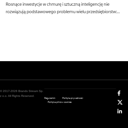
Rosnące inwestycje w chmurę i sztuczną inteligencję nie
rozwiązują podstawowego problemu wielu przedsiębiorstw:…
© 2017-2026 Brands Stream Sp.
z o.o. All Rights Reserved.
Regulamin
Polityka prywatności
Polityka plików cookies