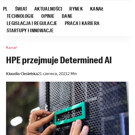
PL
ŚWIAT
AKTUALNOŚCI
RYNEK
KANAŁ
TECHNOLOGIE
OPINIE
DANE
LEGISLACJA I REGULACJE
PRACA I KARIERA
STARTUPY I INNOWACJE
Kanał
HPE przejmuje Determined AI
Klaudia Ciesielska
21 czerwca, 2021
2 Min