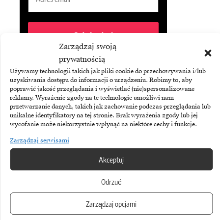
Zarządzaj swoją
prywatnością
Subskrybując Biuletyn Brandsit
Używamy technologii takich jak pliki cookie do przechowywania i/lub
akceptujesz naszą
politykę
uzyskiwania dostępu do informacji o urządzeniu. Robimy to, aby
prywatności
.
poprawić jakość przeglądania i wyświetlać (nie)spersonalizowane
reklamy. Wyrażenie zgody na te technologie umożliwi nam
przetwarzanie danych, takich jak zachowanie podczas przeglądania lub
unikalne identyfikatory na tej stronie. Brak wyrażenia zgody lub jej
wycofanie może niekorzystnie wpłynąć na niektóre cechy i funkcje.
Zarządzaj serwisami
Akceptuj
Odrzuć
Zarządzaj opcjami
ASSECO BUSINESS SOLUTIONS