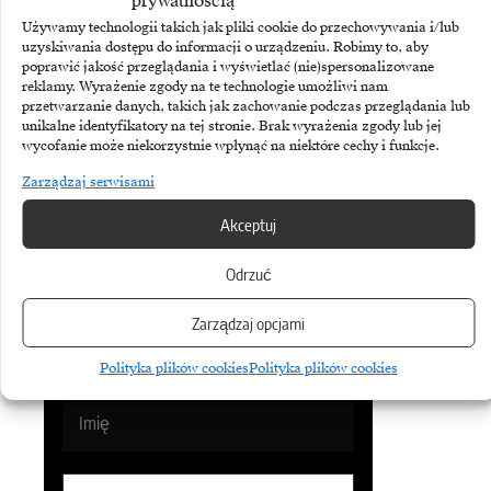
włamań.
prywatnością
Używamy technologii takich jak pliki cookie do przechowywania i/lub
uzyskiwania dostępu do informacji o urządzeniu. Robimy to, aby
poprawić jakość przeglądania i wyświetlać (nie)spersonalizowane
reklamy. Wyrażenie zgody na te technologie umożliwi nam
przetwarzanie danych, takich jak zachowanie podczas przeglądania lub
unikalne identyfikatory na tej stronie. Brak wyrażenia zgody lub jej
TEMATY:
Cyberbezpieczeństwo
Nauka
wycofanie może niekorzystnie wpłynąć na niektóre cechy i funkcje.
Zarządzaj serwisami
Udostępnij
Akceptuj
Odrzuć
Biuletyn
Zarządzaj opcjami
Dołącz do najlepszego biuletynu w
Polityka plików cookies
Polityka plików cookies
branży ICT!