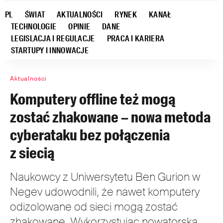
PL
ŚWIAT
AKTUALNOŚCI
RYNEK
KANAŁ
TECHNOLOGIE
OPINIE
DANE
LEGISLACJA I REGULACJE
PRACA I KARIERA
STARTUPY I INNOWACJE
Aktualności
Komputery offline też mogą
zostać zhakowane – nowa metoda
cyberataku bez połączenia
z siecią
Naukowcy z Uniwersytetu Ben Gurion w
Negev udowodnili, że nawet komputery
odizolowane od sieci mogą zostać
zhakowane. Wykorzystując nowatorską