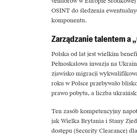
vendorów w Europie Środkowej 
OSINT do śledzenia ewentualnyc
komponentu.
Zarządzanie talentem a 
Polska od lat jest wielkim bene
Pełnoskalowa inwazja na Ukrain
zjawisko migracji wykwalifikow
roku w Polsce przebywało blisko
prawo pobytu, a liczba ukraiński
Ten zasób kompetencyjny napoty
jak Wielka Brytania i Stany Zj
dostępu (Security Clearance) dl