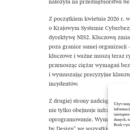
nałożyła na przedsiębiorstwa b
Z początkiem kwietnia 2026 r. 
o Krajowym Systemie Cyberbezp
dyrektywę NIS2
. Kluczową zmia
poza granice samej organizacji 
kluczowe i ważne muszą teraz r
przenosząc ciężar wymagań bez
i wymuszając precyzyjne klauz
incydentów.
Z drugiej strony nadciąga Cyber
Używamy t
nie tylko obejmuje infrastruktu
informacj
(nie)sper
oprogramowanie. Wymusza ono 
danych, t
Brak wyra
by Design” we wszystkich prod