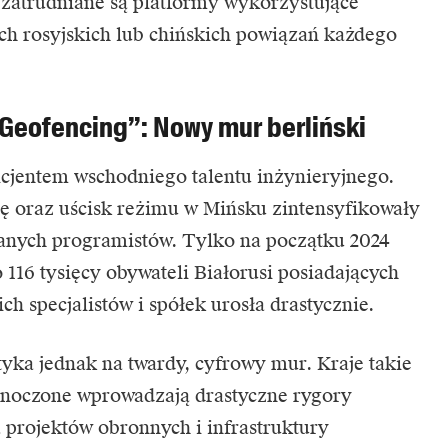
zatrudniane są platformy wykorzystujące
h rosyjskich lub chińskich powiązań każdego
„Geofencing”: Nowy mur berliński
ficjentem wschodniego talentu inżynieryjnego.
ę oraz uścisk reżimu w Mińsku zintensyfikowały
anych programistów. Tylko na początku 2024
 116 tysięcy obywateli Białorusi posiadających
ch specjalistów i spółek urosła drastycznie.
ka jednak na twardy, cyfrowy mur. Kraje takie
ednoczone wprowadzają drastyczne rygory
a projektów obronnych i infrastruktury