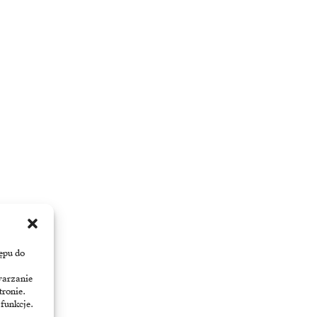
ępu do
warzanie
tronie.
 funkcje.