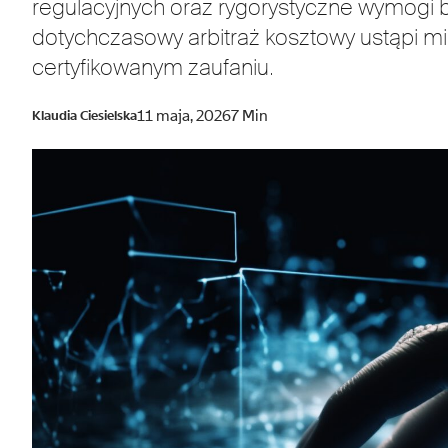
regulacyjnych oraz rygorystyczne wymogi 
dotychczasowy arbitraż kosztowy ustąpi
certyfikowanym zaufaniu.
11 maja, 2026
7 Min
Klaudia Ciesielska