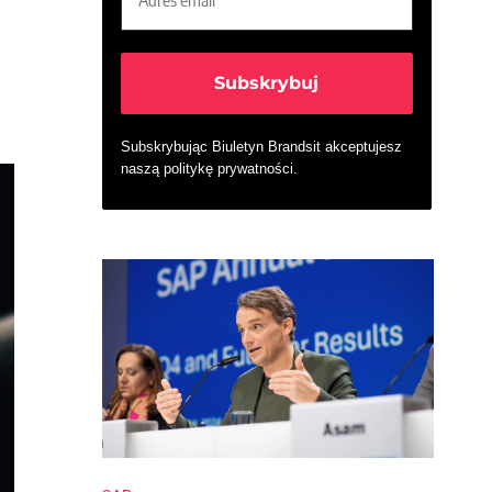
Subskrybując Biuletyn Brandsit akceptujesz
naszą
politykę prywatności
.