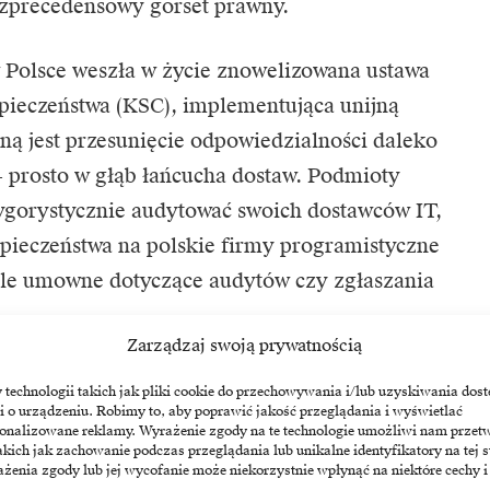
ezprecedensowy gorset prawny.
w Polsce weszła w życie znowelizowana ustawa
ieczeństwa (KSC),
implementująca unijną
ną jest przesunięcie odpowiedzialności daleko
– prosto w głąb łańcucha dostaw. Podmioty
ygorystycznie audytować swoich dostawców IT,
pieczeństwa na polskie firmy programistyczne
ule umowne dotyczące audytów czy zgłaszania
Zarządzaj swoją prywatnością
 Resilience Act (CRA) – prawo, które
echnologii takich jak pliki cookie do przechowywania i/lub uzyskiwania dost
rę korporacyjną, ale samo wytwarzane
i o urządzeniu. Robimy to, aby poprawić jakość przeglądania i wyświetlać
sonalizowane reklamy. Wyrażenie zgody na te technologie umożliwi nam przet
bezwzględne stosowanie zasady „Security
akich jak zachowanie podczas przeglądania lub unikalne identyfikatory na tej s
żenia zgody lub jej wycofanie może niekorzystnie wpłynąć na niektóre cechy i
uktach z elementami cyfrowymi sprzedawanymi