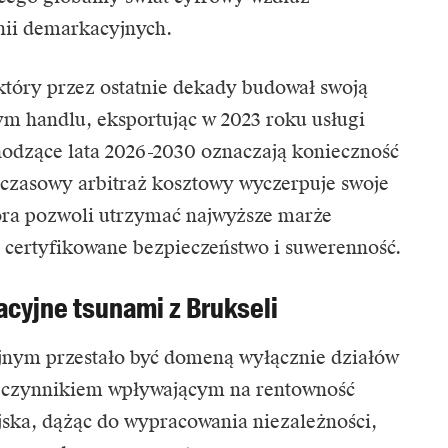
inii demarkacyjnych.
 który przez ostatnie dekady budował swoją
m handlu, eksportując w 2023 roku usługi
hodzące lata 2026-2030 oznaczają konieczność
chczasowy arbitraż kosztowy wyczerpuje swoje
tóra pozwoli utrzymać najwyższe marże
ę certyfikowane bezpieczeństwo i suwerenność.
cyjne tsunami z Brukseli
jnym przestało być domeną wyłącznie działów
m czynnikiem wpływającym na rentowność
jska, dążąc do wypracowania niezależności,