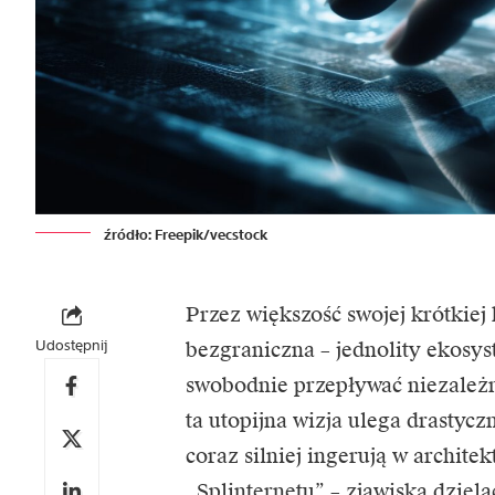
źródło: Freepik/vecstock
Przez większość swojej krótkiej 
Udostępnij
bezgraniczna – jednolity ekosys
swobodnie przepływać niezależn
ta utopijna wizja ulega drastycz
coraz silniej ingerują w archite
„
Splinternetu
” – zjawiska dziel