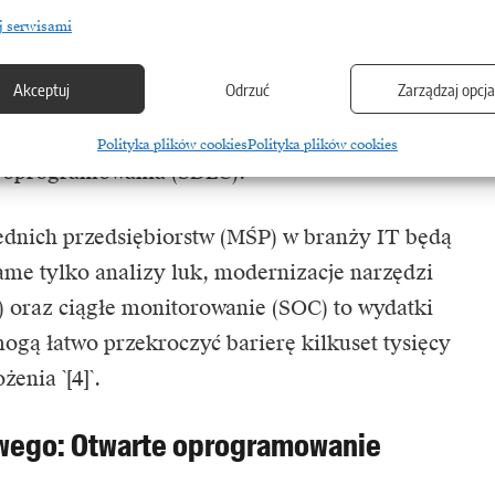
ia 2026 roku producenci oprogramowania będą
j serwisami
 i incydentów bezpieczeństwa w ciągu
24 godzin
Akceptuj
Odrzuć
Zarządzaj opcj
otężne – kary za nieprzestrzeganie CRA mogą
,5% globalnego obrotu, wymuszając diametralne
Polityka plików cookies
Polityka plików cookies
a oprogramowania (SDLC).
rednich przedsiębiorstw (MŚP) w
branży IT będą
same tylko analizy luk, modernizacje narzędzi
) oraz ciągłe monitorowanie (SOC) to wydatki
mogą łatwo przekroczyć barierę kilkuset tysięcy
enia `[4]`.
owego: Otwarte oprogramowanie