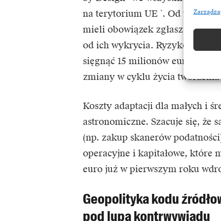
na terytorium UE `. Od wrześn
Zarządza
mieli obowiązek zgłaszania luk
od ich wykrycia
. Ryzyko jest p
sięgnąć 15 milionów euro lub 2
zmiany w cyklu życia tworzeni
Koszty adaptacji dla małych i ś
astronomiczne.
Szacuje się, że 
(np. zakup skanerów podatności
operacyjne i kapitałowe, które 
euro już w pierwszym roku wdroż
Geopolityka kodu źródł
pod lupą kontrwywiadu