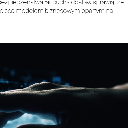
bezpieczeństwa łańcucha dostaw sprawią, że
 miejsca modelom biznesowym opartym na