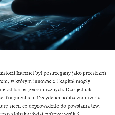
historii Internet był postrzegany jako przestrzeń
tem, w którym innowacje i kapitał mogły
ie od barier geograficznych. Dziś jednak
nej fragmentacji. Decydenci polityczni i rządy
kturę sieci, co doprowadziło do powstania tzw.
ącego globalny świat cyfrowy wzdłuż