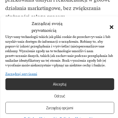
działania marketingowe, bez zwiększania
złożoności całego procesu.
Zarządzaj swoją
prywatnością
Używamy technologii takich jak pliki cookie do przechowywania i/lub
uzyskiwania dostępu do informacji o urządzeniu. Robimy to, aby
poprawić jakość przeglądania i wyświetlać (nie)spersonalizowane
TEMATY:
Manago AI
SalesManago
Zarządzanie
reklamy. Wyrażenie zgody na te technologie umożliwi nam
przetwarzanie danych, takich jak zachowanie podczas przeglądania lub
unikalne identyfikatory na tej stronie. Brak wyrażenia zgody lub jej
wycofanie może niekorzystnie wpłynąć na niektóre cechy i funkcje.
Zarządzaj serwisami
Akceptuj
Zobacz również
Odrzuć
Zarządzaj opcjami