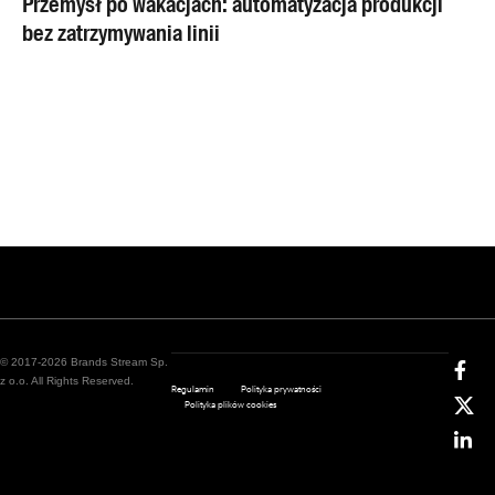
Przemysł po wakacjach: automatyzacja produkcji
bez zatrzymywania linii
© 2017-2026 Brands Stream Sp.
z o.o. All Rights Reserved.
Regulamin
Polityka prywatności
Polityka plików cookies