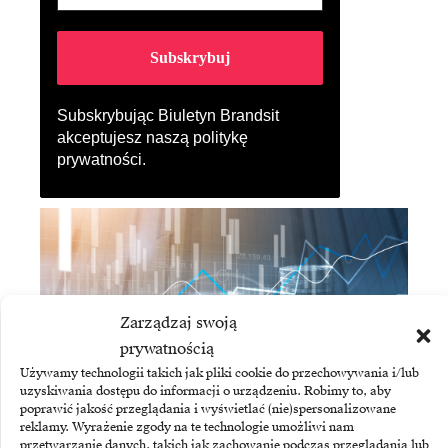
Subskrybując Biuletyn Brandsit
akceptujesz naszą
politykę
prywatności
.
Zarządzaj swoją
prywatnością
Używamy technologii takich jak pliki cookie do przechowywania i/lub
uzyskiwania dostępu do informacji o urządzeniu. Robimy to, aby
poprawić jakość przeglądania i wyświetlać (nie)spersonalizowane
reklamy. Wyrażenie zgody na te technologie umożliwi nam
ASSECO BUSINESS SOLUTIONS
przetwarzanie danych, takich jak zachowanie podczas przeglądania lub