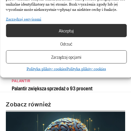
Asseco Business Solutions: mocny wzrost zysku
unikalne identyfikatory na tej stronie. Brak wyrażenia zgody lub jej
i sprzedaży ERP
wycofanie może niekorzystnie wpłynąć na niektóre cechy i funkcje.
Zarządzaj serwisami
Akceptuj
Odrzuć
Zarządzaj opcjami
Polityka plików cookies
Polityka plików cookies
PALANTIR
Palantir zwiększa sprzedaż o 93 procent
Zobacz również