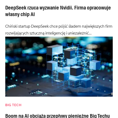
DeepSeek rzuca wyzwanie Nvidii. Firma opracowuje
własny chip AI
Chiński startup DeepSeek chce pójść śladem największych firm
rozwijających sztuczną inteligencję i uniezależnić…
BIG TECH
Boom na AI obciąża przepływy pieniężne Big Techu