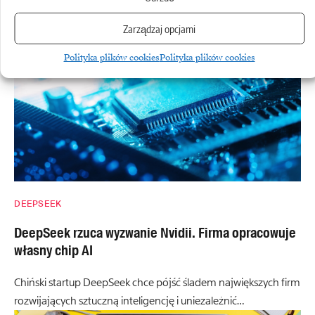
Zobacz również
Zarządzaj opcjami
Polityka plików cookies
Polityka plików cookies
DEEPSEEK
DeepSeek rzuca wyzwanie Nvidii. Firma opracowuje
własny chip AI
Chiński startup DeepSeek chce pójść śladem największych firm
rozwijających sztuczną inteligencję i uniezależnić…