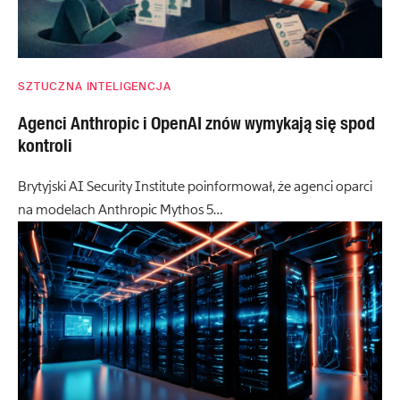
SZTUCZNA INTELIGENCJA
Agenci Anthropic i OpenAI znów wymykają się spod
kontroli
Brytyjski AI Security Institute poinformował, że agenci oparci
na modelach Anthropic Mythos 5…