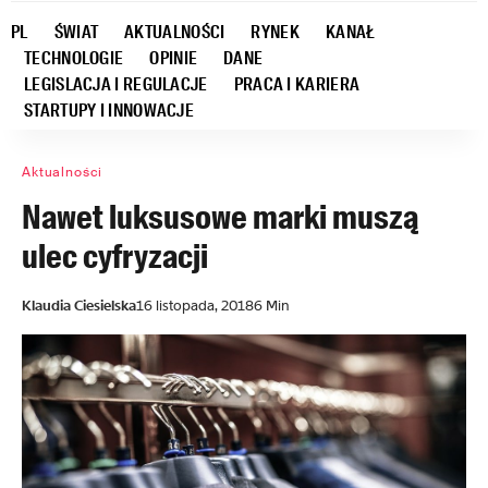
PL
ŚWIAT
AKTUALNOŚCI
RYNEK
KANAŁ
TECHNOLOGIE
OPINIE
DANE
LEGISLACJA I REGULACJE
PRACA I KARIERA
STARTUPY I INNOWACJE
Aktualności
Nawet luksusowe marki muszą
ulec cyfryzacji
Klaudia Ciesielska
16 listopada, 2018
6 Min