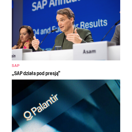
SAP
„SAP działa pod presją”