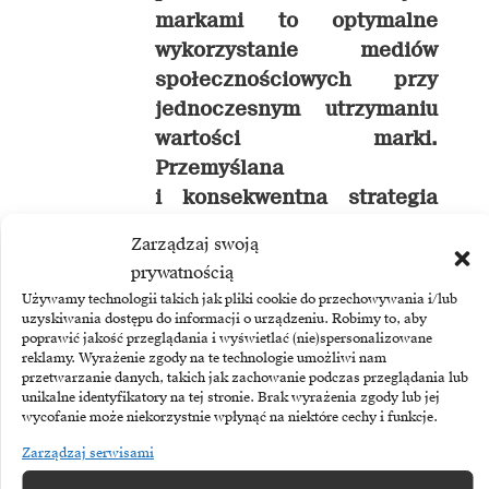
markami to optymalne
wykorzystanie mediów
społecznościowych przy
jednoczesnym utrzymaniu
wartości marki.
Przemyślana
i konsekwentna strategia
w social media przekształci
Zarządzaj swoją
tak zwane „polubienia”
prywatnością
w interaktywne
Używamy technologii takich jak pliki cookie do przechowywania i/lub
i angażujące doświadczenie
uzyskiwania dostępu do informacji o urządzeniu. Robimy to, aby
poprawić jakość przeglądania i wyświetlać (nie)spersonalizowane
dla klientów –
reklamy. Wyrażenie zgody na te technologie umożliwi nam
mówi Patrycja Venulet,
przetwarzanie danych, takich jak zachowanie podczas przeglądania lub
unikalne identyfikatory na tej stronie. Brak wyrażenia zgody lub jej
Dyrektor w dziale strategii
wycofanie może niekorzystnie wpłynąć na niektóre cechy i funkcje.
marki i badań
Zarządzaj serwisami
konsumenckich, Deloitte.