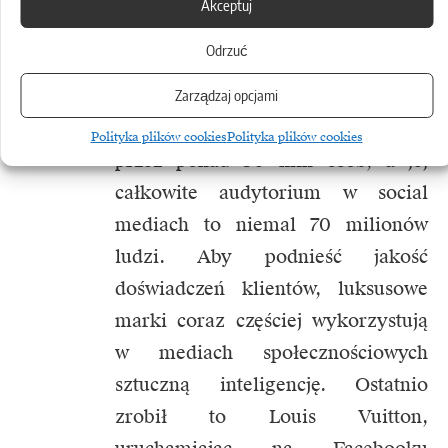
Akceptuj
Liderem w angażowaniu
Odrzuć
Internautów jest Chanel.
Ta francuska marka jest
Zarządzaj opcjami
na Instagramie obserwowana
Polityka plików cookies
Polityka plików cookies
przez ponad 30 mln osób, a jej
całkowite audytorium w social
mediach to niemal 70 milionów
ludzi. Aby podnieść jakość
doświadczeń klientów, luksusowe
marki coraz częściej wykorzystują
w mediach społecznościowych
sztuczną inteligencję. Ostatnio
zrobił to Louis Vuitton,