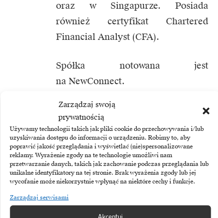
oraz w Singapurze. Posiada
również certyfikat Chartered
Financial Analyst (CFA).
Spółka notowana jest
na NewConnect.
Zarządzaj swoją
prywatnością
Używamy technologii takich jak pliki cookie do przechowywania i/lub
uzyskiwania dostępu do informacji o urządzeniu. Robimy to, aby
TEMATY:
Dystrybucja
Nestmedic
NewConnect
poprawić jakość przeglądania i wyświetlać (nie)spersonalizowane
Telemedycyna
Wdrożenie
reklamy. Wyrażenie zgody na te technologie umożliwi nam
przetwarzanie danych, takich jak zachowanie podczas przeglądania lub
unikalne identyfikatory na tej stronie. Brak wyrażenia zgody lub jej
wycofanie może niekorzystnie wpłynąć na niektóre cechy i funkcje.
Udostępnij
Zarządzaj serwisami
Akceptuj