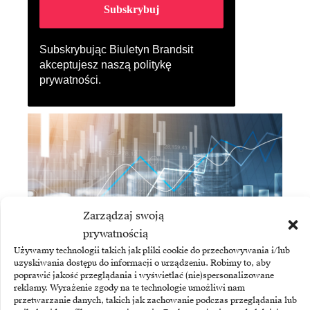
Subskrybując Biuletyn Brandsit
akceptujesz naszą
politykę
prywatności
.
Zarządzaj swoją
prywatnością
Używamy technologii takich jak pliki cookie do przechowywania i/lub
uzyskiwania dostępu do informacji o urządzeniu. Robimy to, aby
ASSECO BUSINESS SOLUTIONS
poprawić jakość przeglądania i wyświetlać (nie)spersonalizowane
Asseco Business Solutions: mocny wzrost zysku
reklamy. Wyrażenie zgody na te technologie umożliwi nam
i sprzedaży ERP
przetwarzanie danych, takich jak zachowanie podczas przeglądania lub