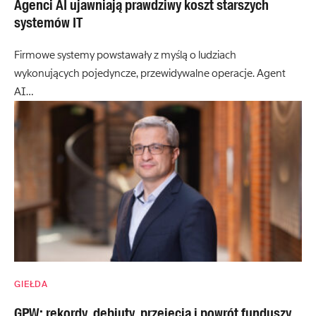
Agenci AI ujawniają prawdziwy koszt starszych
systemów IT
Firmowe systemy powstawały z myślą o ludziach
wykonujących pojedyncze, przewidywalne operacje. Agent
AI…
GIEŁDA
GPW: rekordy, debiuty, przejęcia i powrót funduszy