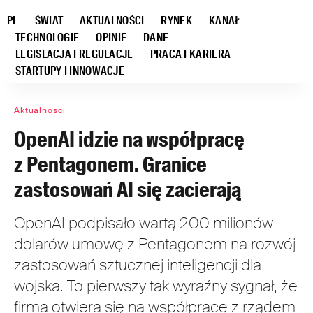
PL
ŚWIAT
AKTUALNOŚCI
RYNEK
KANAŁ
TECHNOLOGIE
OPINIE
DANE
LEGISLACJA I REGULACJE
PRACA I KARIERA
STARTUPY I INNOWACJE
Aktualności
OpenAI idzie na współpracę
z Pentagonem. Granice
zastosowań AI się zacierają
OpenAI podpisało wartą 200 milionów
dolarów umowę z Pentagonem na rozwój
zastosowań sztucznej inteligencji dla
wojska. To pierwszy tak wyraźny sygnał, że
firma otwiera się na współpracę z rządem