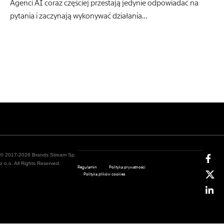
Agenci AI coraz częściej przestają jedynie odpowiadać na
pytania i zaczynają wykonywać działania…
© 2017-2026 Brands Stream Sp.
z o.o. All Rights Reserved.
Regulamin
Polityka prywatności
Polityka plików cookies