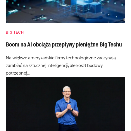
BIG TECH
Boom na AI obciąża przepływy pieniężne Big Techu
Największe amerykańskie firmy technologiczne zaczynają
zarabiać na sztucznej inteligencji, ale koszt budowy
potrzebnej…