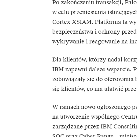
Po zakończeniu transakcji, Pal
w celu przeniesienia istniejący
Cortex XSIAM. Platforma ta wyk
bezpieczeństwa i ochrony przed
wykrywanie i reagowanie na in
Dla klientów, którzy nadal korz
IBM zapewni dalsze wsparcie. P
zobowiązały się do oferowania b
się klientów, co ma ułatwić prze
W ramach nowo ogłoszonego pa
na utworzenie wspólnego Centr
zarządzane przez IBM Consulti
SOC oraz Cyber Range – miejsce