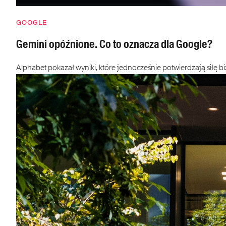
GOOGLE
Gemini opóźnione. Co to oznacza dla Google?
Alphabet pokazał wyniki, które jednocześnie potwierdzają siłę b