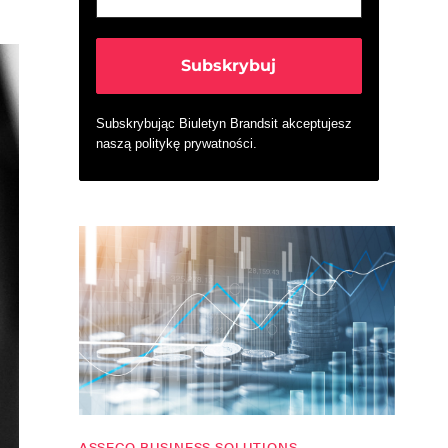
Subskrybując Biuletyn Brandsit akceptujesz
naszą
politykę prywatności
.
ASSECO BUSINESS SOLUTIONS