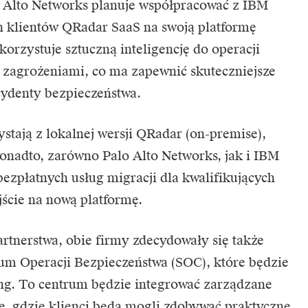
o Alto Networks planuje współpracować z IBM
ch klientów QRadar SaaS na swoją platformę
orzystuje sztuczną inteligencję do operacji
 zagrożeniami, co ma zapewnić skuteczniejsze
cydenty bezpieczeństwa.
ystają z lokalnej wersji QRadar (on-premise),
onadto, zarówno Palo Alto Networks, jak i IBM
ezpłatnych usług migracji dla kwalifikujących
jście na nową platformę.
rtnerstwa
, obie firmy zdecydowały się także
um Operacji Bezpieczeństwa (SOC), które będzie
ng. To centrum będzie integrować zarządzane
, gdzie klienci będą mogli zdobywać praktyczne