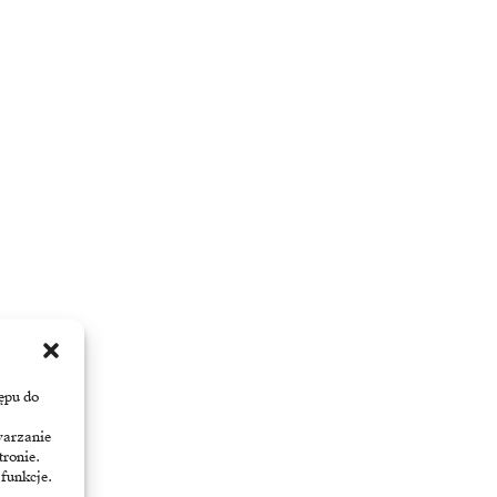
ępu do
warzanie
tronie.
 funkcje.