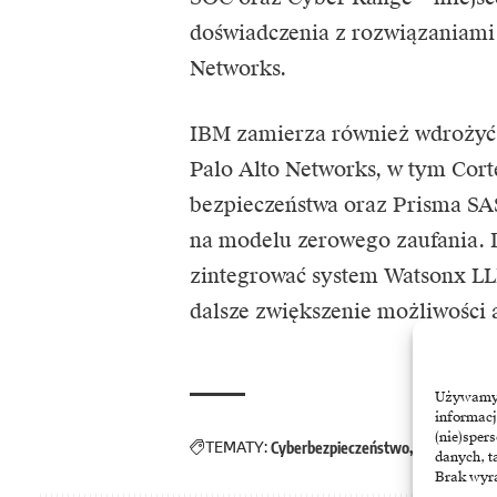
doświadczenia z rozwiązaniami
Networks.
IBM zamierza również wdrożyć w
Palo Alto Networks, w tym Cor
bezpieczeństwa oraz Prisma SA
na modelu zerowego zaufania. 
zintegrować system Watsonx LL
dalsze zwiększenie możliwości 
Używamy t
informacj
(nie)sper
TEMATY:
Cyberbezpieczeństwo
IBM
Palo Alt
danych, t
Brak wyra