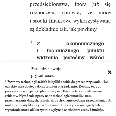
przedsiębiorstwa, która już się
rozpoczęła, sprawia, że moce
i środki finansowe wykorzystywane
są dokładnie tak, jak powinny.
Z ekonomicznego
i technicznego punktu
widzenia jesteśmy wśród
konkurencji w ścisłej
Zarządzaj swoją
czołówce –
Rupert Stadler
prywatnością
jest tego pewien.
–
Używamy technologii takich jak pliki cookie do przechowywania i/lub
Współpraca przebiega
uzyskiwania dostępu do informacji o urządzeniu. Robimy to, aby
poprawić jakość przeglądania i wyświetlać (nie)spersonalizowane
nadzwyczaj dobrze,
reklamy. Wyrażenie zgody na te technologie umożliwi nam
a wyraźnie oddzielone,
przetwarzanie danych, takich jak zachowanie podczas przeglądania lub
unikalne identyfikatory na tej stronie. Brak wyrażenia zgody lub jej
charakterystyczne dla
wycofanie może niekorzystnie wpłynąć na niektóre cechy i funkcje.
danej marki właściwości