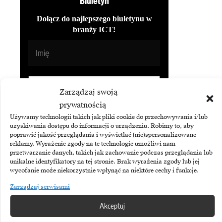
Biuletyn
Dołącz do najlepszego biuletynu w
branży ICT!
Zarządzaj swoją
prywatnością
Używamy technologii takich jak pliki cookie do przechowywania i/lub
uzyskiwania dostępu do informacji o urządzeniu. Robimy to, aby
poprawić jakość przeglądania i wyświetlać (nie)spersonalizowane
reklamy. Wyrażenie zgody na te technologie umożliwi nam
przetwarzanie danych, takich jak zachowanie podczas przeglądania lub
Subskrybując Biuletyn Brandsit
unikalne identyfikatory na tej stronie. Brak wyrażenia zgody lub jej
akceptujesz naszą
politykę
wycofanie może niekorzystnie wpłynąć na niektóre cechy i funkcje.
prywatności
.
Zarządzaj serwisami
Akceptuj