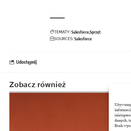
TEMATY:
Salesforce
Sprzęt
SOURCES:
Salesforce
Udostępnij
Zobacz również
Używamy t
informacj
(nie)sper
danych, t
Brak wyra