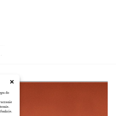
ępu do
warzanie
tronie.
 funkcje.