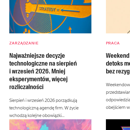
ZARZĄDZANIE
PRACA
Najważniejsze decyzje
Weekend z
technologiczne na sierpień
detoks m
i wrzesień 2026. Mniej
bez rezyg
eksperymentów, więcej
Weekendowa
rozliczalności
przedstawia
odpowiedzial
Sierpień i wrzesień 2026 porządkują
obejściem 
technologiczną agendę firm. W życie
wchodzą kolejne obowiązki…