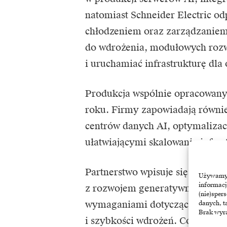
natomiast Schneider Electric o
chłodzeniem oraz zarządzaniem 
do wdrożenia, modułowych rozw
i uruchamiać infrastrukturę dla
Produkcja wspólnie opracowany
roku. Firmy zapowiadają równie
centrów danych AI, optymalizac
ułatwiającymi skalowanie infras
Partnerstwo wpisuje się w szer
Używamy t
informacj
z rozwojem generatywnej AI ope
(nie)sper
wymaganiami dotyczącymi dostę
danych, t
Brak wyra
i szybkości wdrożeń. Coraz wię