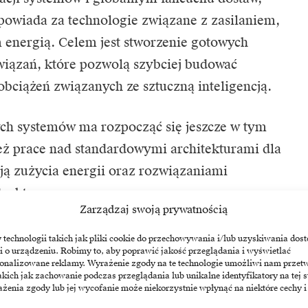
dpowiada za technologie związane z zasilaniem,
energią. Celem jest stworzenie gotowych
iązań, które pozwolą szybciej budować
 obciążeń związanych ze sztuczną inteligencją.
ch systemów ma rozpocząć się jeszcze w tym
ż prace nad standardowymi architekturami dla
ją zużycia energii oraz rozwiązaniami
truktury.
Zarządzaj swoją prywatnością
szy trend obserwowany na rynku. Wraz
echnologii takich jak pliki cookie do przechowywania i/lub uzyskiwania dost
i o urządzeniu. Robimy to, aby poprawić jakość przeglądania i wyświetlać
ratorzy centrów danych mierzą się z rosnącymi
sonalizowane reklamy. Wyrażenie zgody na te technologie umożliwi nam przet
pności energii, efektywnego chłodzenia
akich jak zachowanie podczas przeglądania lub unikalne identyfikatory na tej s
żenia zgody lub jej wycofanie może niekorzystnie wpłynąć na niektóre cechy i
kszą rolę odgrywają więc dostawcy,