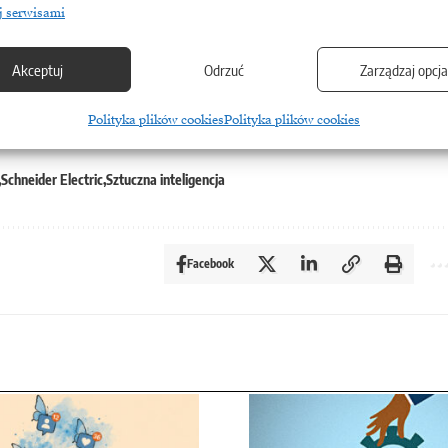
j serwisami
tegrowane rozwiązania obejmujące zarówno
strukturę energetyczną.
Akceptuj
Odrzuć
Zarządzaj opcj
Polityka plików cookies
Polityka plików cookies
Schneider Electric
Sztuczna inteligencja
Facebook