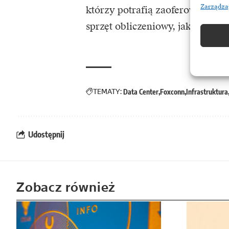
Zarządza
którzy potrafią zaoferować zin
sprzęt obliczeniowy, jak i infra
TEMATY:
Data Center
Foxconn
Infrastruktura
Udostępnij
Zobacz również