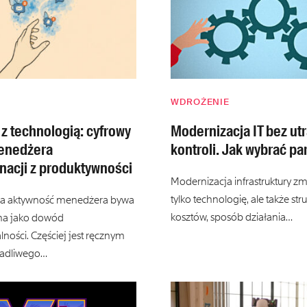
WDROŻENIE
 technologią: cyfrowy
Modernizacja IT bez utr
enedżera
kontroli. Jak wybrać pa
nacji z produktywności
Modernizacja infrastruktury zmi
tylko technologię, ale także str
 aktywność menedżera bywa
kosztów, sposób działania…
na jako dowód
ności. Częściej jest ręcznym
wadliwego…