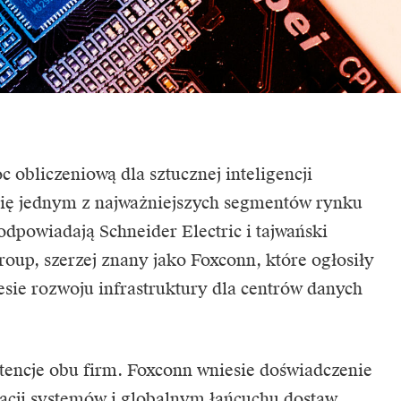
obliczeniową dla sztucznej inteligencji
 się jednym z najważniejszych segmentów rynku
 odpowiadają
Schneider Electric
i tajwański
oup, szerzej znany jako
Foxconn
, które ogłosiły
esie rozwoju infrastruktury dla centrów danych
encje obu firm. Foxconn wniesie doświadczenie
racji systemów i globalnym łańcuchu dostaw,