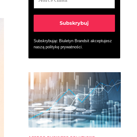
Subskrybując Biuletyn Brandsit akceptujesz
naszą
politykę prywatności
.