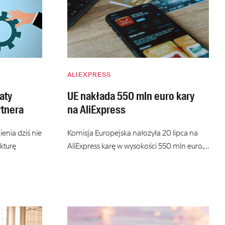
ALIEXPRESS
aty
UE nakłada 550 mln euro kary
rtnera
na AliExpress
enia dziś nie
Komisja Europejska nałożyła 20 lipca na
ukturę
AliExpress karę w wysokości 550 mln euro,…