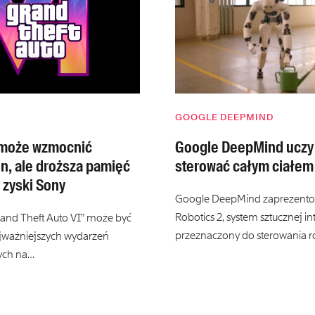
GOOGLE DEEPMIND
 może wzmocnić
Google DeepMind uczy
on, ale droższa pamięć
sterować całym ciałem
 zyski Sony
Google DeepMind zaprezento
Robotics 2, system sztucznej int
and Theft Auto VI” może być
przeznaczony do sterowania 
jważniejszych wydarzeń
ych na…