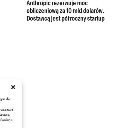
Anthropic rezerwuje moc
obliczeniową za 10 mld dolarów.
Dostawcą jest półroczny startup
ępu do
warzanie
tronie.
 funkcje.